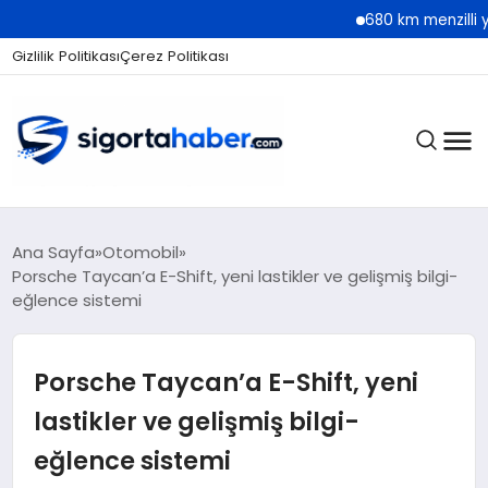
680 km menzilli yeni Hyundai 
Gizlilik Politikası
Çerez Politikası
SIGORTA
Ana Sayfa
Otomobil
Porsche Taycan’a E-Shift, yeni lastikler ve gelişmiş bilgi-
eğlence sistemi
BES / HAYAT
Porsche Taycan’a E-Shift, yeni
EKONOMI
lastikler ve gelişmiş bilgi-
eğlence sistemi