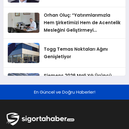
Orhan Oluç: “Yatırımlarımızla
Hem Şirketimizi Hem de Acentelik
Mesleğini Geliştirmeyi
Hedefliyoruz”
Togg Temas Noktaları Ağını
Genişletiyor
Siemens 2026 Mali Yılı Üçüncü
Çeyreğinde Rekor Sipariş, Kâr ve
Yükseltilen EPS Beklentisi
En Güncel ve Doğru Haberler!
Koç Holding 2026 Yılı İlk Yarı
Finansal Sonuçlarını Açıkladı