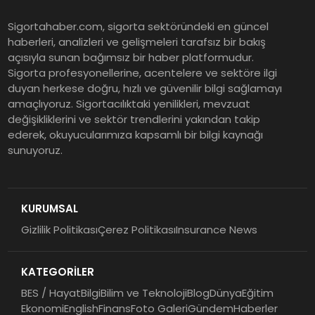
Murat Bilim, ANA Sigorta Satış
Sigortahaber.com, sigorta sektöründeki en güncel
Grup Müdürü Olarak Atandı
haberleri, analizleri ve gelişmeleri tarafsız bir bakış
açısıyla sunan bağımsız bir haber platformudur.
Sigorta profesyonellerine, acentelere ve sektöre ilgi
Tasarruf tercihi bölünüyor:
duyan herkese doğru, hızlı ve güvenilir bilgi sağlamayı
amaçlıyoruz. Sigortacılıktaki yenilikleri, mevzuat
Mevduat kısa vadeyi, koruma
değişikliklerini ve sektör trendlerini yakından takip
ürünleri uzun vadeyi tutuyor
ederek, okuyucularımıza kapsamlı bir bilgi kaynağı
sunuyoruz.
Şekerbank 2026 İlk Yarı Finansal
Sonuçları
KURUMSAL
Gizlilik Politikası
Çerez Politikası
Insurance News
ING Türkiye 2026 Yılının İlk
Yarısına İlişkin Konsolide Finansal
KATEGORİLER
Sonuçlarını Açıkladı
BES / Hayat
Bilgi
Bilim ve Teknoloji
Blog
Dünya
Eğitim
Ekonomi
English
Finans
Foto Galeri
Gündem
Haberler