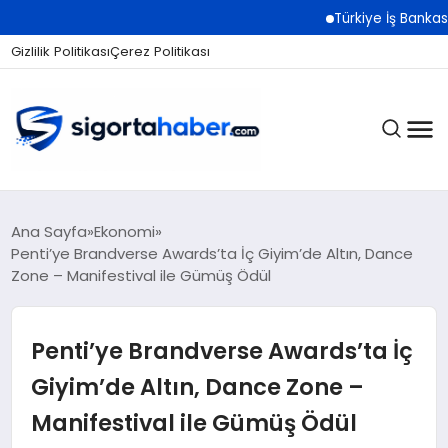
Türkiye İş Bankası Grubu
Gizlilik Politikası
Çerez Politikası
SIGORTA
Ana Sayfa
Ekonomi
Penti’ye Brandverse Awards’ta İç Giyim’de Altın, Dance
Zone – Manifestival ile Gümüş Ödül
BES / HAYAT
Penti’ye Brandverse Awards’ta İç
EKONOMI
Giyim’de Altın, Dance Zone –
Manifestival ile Gümüş Ödül