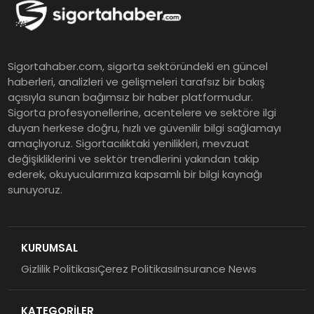
Grup Müdürü Olarak Atandı
Tasarruf tercihi bölünüyor:
Sigortahaber.com, sigorta sektöründeki en güncel
Mevduat kısa vadeyi, koruma
haberleri, analizleri ve gelişmeleri tarafsız bir bakış
ürünleri uzun vadeyi tutuyor
açısıyla sunan bağımsız bir haber platformudur.
Sigorta profesyonellerine, acentelere ve sektöre ilgi
duyan herkese doğru, hızlı ve güvenilir bilgi sağlamayı
Şekerbank 2026 İlk Yarı Finansal
amaçlıyoruz. Sigortacılıktaki yenilikleri, mevzuat
Sonuçları
değişikliklerini ve sektör trendlerini yakından takip
ederek, okuyucularımıza kapsamlı bir bilgi kaynağı
sunuyoruz.
ING Türkiye 2026 Yılının İlk
Yarısına İlişkin Konsolide Finansal
Sonuçlarını Açıkladı
KURUMSAL
Gizlilik Politikası
Çerez Politikası
Insurance News
EY Küresel Siber Güvenlik
Araştırması: Yapay Zekâ Destekli
KATEGORİLER
Tehditler ve Kurumsal