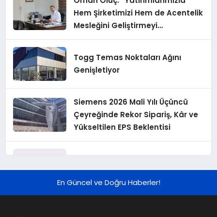
Orhan Oluç: “Yatırımlarımızla
Hem Şirketimizi Hem de Acentelik
Mesleğini Geliştirmeyi
Hedefliyoruz”
Togg Temas Noktaları Ağını
Genişletiyor
Siemens 2026 Mali Yılı Üçüncü
Çeyreğinde Rekor Sipariş, Kâr ve
Yükseltilen EPS Beklentisi
Koç Holding 2026 Yılı İlk Yarı
Finansal Sonuçlarını Açıkladı
En Güncel ve Doğru Haberler!
Murat Bilim, ANA Sigorta Satış