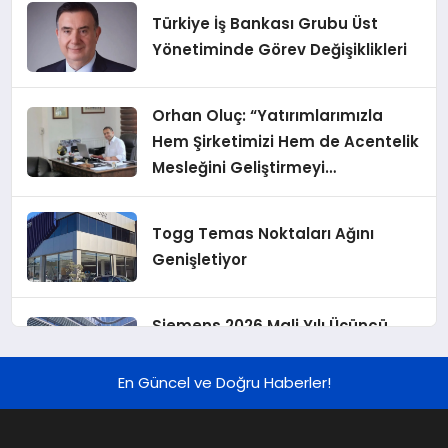
Türkiye İş Bankası Grubu Üst
Yönetiminde Görev Değişiklikleri
Orhan Oluç: “Yatırımlarımızla
Hem Şirketimizi Hem de Acentelik
Mesleğini Geliştirmeyi
Hedefliyoruz”
Togg Temas Noktaları Ağını
Genişletiyor
Siemens 2026 Mali Yılı Üçüncü
Çeyreğinde Rekor Sipariş, Kâr ve
Yükseltilen EPS Beklentisi
En Güncel ve Doğru Haberler!
Koç Holding 2026 Yılı İlk Yarı