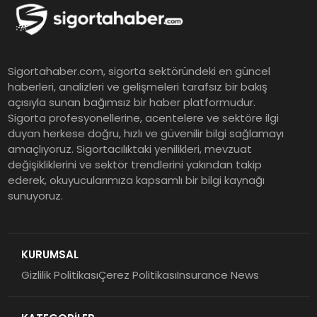
Finansal Sonuçlarını Açıkladı
Murat Bilim, ANA Sigorta Satış
Sigortahaber.com, sigorta sektöründeki en güncel
Grup Müdürü Olarak Atandı
haberleri, analizleri ve gelişmeleri tarafsız bir bakış
açısıyla sunan bağımsız bir haber platformudur.
Sigorta profesyonellerine, acentelere ve sektöre ilgi
Tasarruf tercihi bölünüyor:
duyan herkese doğru, hızlı ve güvenilir bilgi sağlamayı
amaçlıyoruz. Sigortacılıktaki yenilikleri, mevzuat
Mevduat kısa vadeyi, koruma
değişikliklerini ve sektör trendlerini yakından takip
ürünleri uzun vadeyi tutuyor
ederek, okuyucularımıza kapsamlı bir bilgi kaynağı
sunuyoruz.
Şekerbank 2026 İlk Yarı Finansal
Sonuçları
KURUMSAL
Gizlilik Politikası
Çerez Politikası
Insurance News
ING Türkiye 2026 Yılının İlk
Yarısına İlişkin Konsolide Finansal