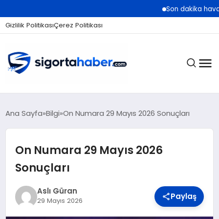
Son dakika hava durumu tah
Gizlilik Politikası
Çerez Politikası
SIGORTA
Ana Sayfa
Bilgi
On Numara 29 Mayıs 2026 Sonuçları
On Numara 29 Mayıs 2026
BES / HAYAT
Sonuçları
EKONOMI
Aslı Güran
Paylaş
29 Mayıs 2026