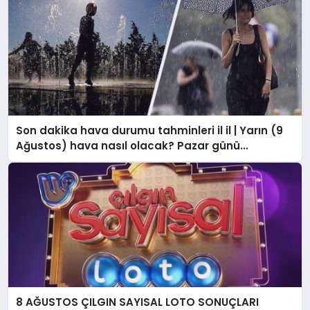
Son dakika hava durumu tahminleri il il | Yarın (9
Ağustos) hava nasıl olacak? Pazar günü
İstanbul’da yağmur var mı? Meteoroloji’den
İstanbul ve birçok ile uyarı!
8 AĞUSTOS ÇILGIN SAYISAL LOTO SONUÇLARI