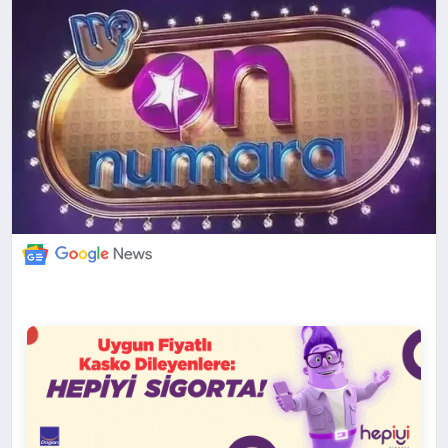
DÜNYA
BILIM VE TEKNOLOJI
OTOMOBIL
KÜNYE
İLETIŞIM