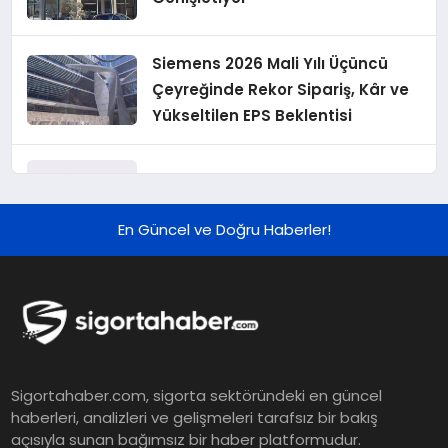
Siemens 2026 Mali Yılı Üçüncü
Çeyreğinde Rekor Sipariş, Kâr ve
Yükseltilen EPS Beklentisi
Koç Holding 2026 Yılı İlk Yarı
Finansal Sonuçlarını Açıkladı
En Güncel ve Doğru Haberler!
Murat Bilim, ANA Sigorta Satış
Grup Müdürü Olarak Atandı
Tasarruf tercihi bölünüyor:
Sigortahaber.com, sigorta sektöründeki en güncel
Mevduat kısa vadeyi, koruma
haberleri, analizleri ve gelişmeleri tarafsız bir bakış
ürünleri uzun vadeyi tutuyor
açısıyla sunan bağımsız bir haber platformudur.