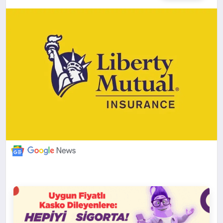
DÜNYA
BILIM VE TEKNOLOJI
OTOMOBIL
KÜNYE
İLETIŞIM