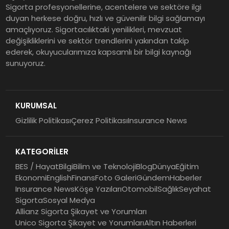
Sigorta profesyonellerine, acentelere ve sektöre ilgi
duyan herkese doğru, hızlı ve güvenilir bilgi sağlamayı
Şekerbank 2026 İlk Yarı Finansal
amaçlıyoruz. Sigortacılıktaki yenilikleri, mevzuat
Sonuçları
değişikliklerini ve sektör trendlerini yakından takip
ederek, okuyucularımıza kapsamlı bir bilgi kaynağı
sunuyoruz.
ING Türkiye 2026 Yılının İlk
Yarısına İlişkin Konsolide Finansal
Sonuçlarını Açıkladı
KURUMSAL
Gizlilik Politikası
Çerez Politikası
Insurance News
EY Küresel Siber Güvenlik
Araştırması: Yapay Zekâ Destekli
KATEGORİLER
Tehditler ve Kurumsal
Dayanıklılık
BES / Hayat
Bilgi
Bilim ve Teknoloji
Blog
Dünya
Eğitim
Ekonomi
English
Finans
Foto Galeri
Gündem
Haberler
Insurance News
Köşe Yazıları
Otomobil
Sağlık
Seyahat
Sigorta
Sosyal Medya
Allianz Sigorta Şikayet ve Yorumları
Unico Sigorta Şikayet ve Yorumları
Altın Haberleri