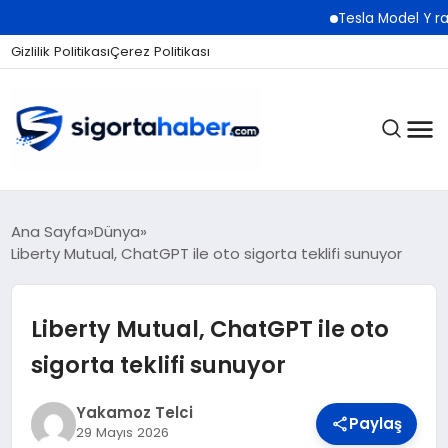
Tesla Model Y rakibi Lu
Gizlilik Politikası
Çerez Politikası
SIGORTA
Ana Sayfa
Dünya
Liberty Mutual, ChatGPT ile oto sigorta teklifi sunuyor
BES / HAYAT
Liberty Mutual, ChatGPT ile oto
sigorta teklifi sunuyor
EKONOMI
Yakamoz Telci
Paylaş
29 Mayıs 2026