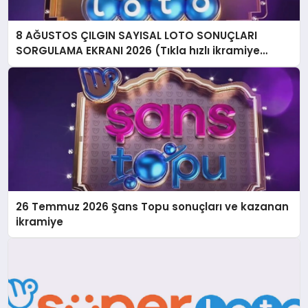
8 AĞUSTOS ÇILGIN SAYISAL LOTO SONUÇLARI
SORGULAMA EKRANI 2026 (Tıkla hızlı ikramiye
sonucu sorgulama ekranı) || Milli Piyango Online
Çılgın Sayısal Loto sonuçları açıklandı! İşte Sayısal
Loto’da kazanan numaralar listesi…
26 Temmuz 2026 Şans Topu sonuçları ve kazanan
ikramiye