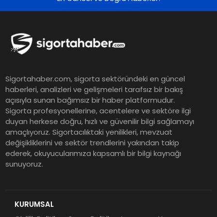
Koç Holding 2026 Yılı İlk Yarı
Finansal Sonuçlarını Açıkladı
Murat Bilim, ANA Sigorta Satış
Sigortahaber.com, sigorta sektöründeki en güncel
Grup Müdürü Olarak Atandı
haberleri, analizleri ve gelişmeleri tarafsız bir bakış
açısıyla sunan bağımsız bir haber platformudur.
Sigorta profesyonellerine, acentelere ve sektöre ilgi
Tasarruf tercihi bölünüyor:
duyan herkese doğru, hızlı ve güvenilir bilgi sağlamayı
amaçlıyoruz. Sigortacılıktaki yenilikleri, mevzuat
Mevduat kısa vadeyi, koruma
değişikliklerini ve sektör trendlerini yakından takip
ürünleri uzun vadeyi tutuyor
ederek, okuyucularımıza kapsamlı bir bilgi kaynağı
sunuyoruz.
Şekerbank 2026 İlk Yarı Finansal
Sonuçları
KURUMSAL