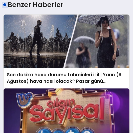
Benzer Haberler
Son dakika hava durumu tahminleri il il | Yarın (9
Ağustos) hava nasıl olacak? Pazar günü
İstanbul’da yağmur var mı? Meteoroloji’den
İstanbul ve birçok ile uyarı!