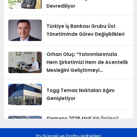
Devrediliyor
Türkiye İş Bankası Grubu Üst
Yönetiminde Görev Değişiklikleri
Orhan Oluç: “Yatırımlarımızla
Hem Şirketimizi Hem de Acentelik
Mesleğini Geliştirmeyi
Hedefliyoruz”
Togg Temas Noktaları Ağını
Genişletiyor
Siemens 2026 Mali Yılı Üçüncü
Çeyreğinde Rekor Sipariş, Kâr ve
Yükseltilen EPS Beklentisi
En Güncel ve Doğru Haberler!