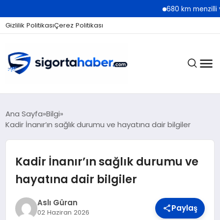
680 km menzilli yeni Hyunda
Gizlilik Politikası
Çerez Politikası
SIGORTA
Ana Sayfa
Bilgi
Kadir İnanır’ın sağlık durumu ve hayatına dair bilgiler
BES / HAYAT
Kadir İnanır’ın sağlık durumu ve
hayatına dair bilgiler
EKONOMI
Aslı Güran
Paylaş
02 Haziran 2026