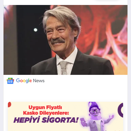
DÜNYA
BILIM VE TEKNOLOJI
OTOMOBIL
KÜNYE
İLETIŞIM