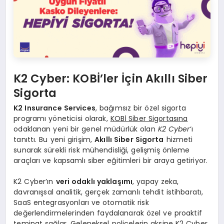
K2 Cyber: KOBİ’ler İçin Akıllı Siber
Sigorta
K2 Insurance Services
, bağımsız bir özel sigorta
programı yöneticisi olarak,
KOBİ Siber Sigortasına
odaklanan yeni bir genel müdürlük olan
K2 Cyber
‘ı
tanıttı. Bu yeni girişim,
Akıllı Siber Sigorta
hizmeti
sunarak sürekli risk mühendisliği, gelişmiş önleme
araçları ve kapsamlı siber eğitimleri bir araya getiriyor.
K2 Cyber’ın
veri odaklı yaklaşımı
, yapay zeka,
davranışsal analitik, gerçek zamanlı tehdit istihbaratı,
SaaS entegrasyonları ve otomatik risk
değerlendirmelerinden faydalanarak özel ve proaktif
teminat sağlar. Geleneksel poliçelerin aksine K2 Cyber,