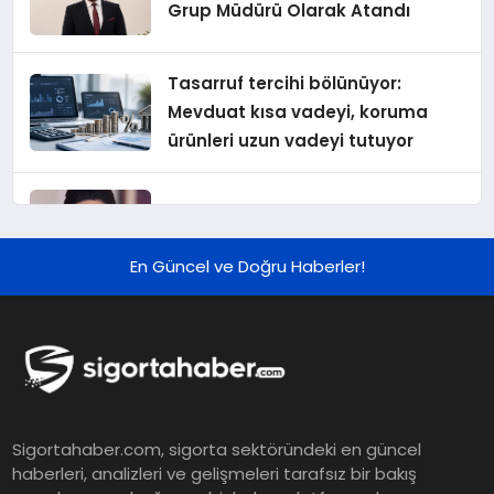
Grup Müdürü Olarak Atandı
Tasarruf tercihi bölünüyor:
Mevduat kısa vadeyi, koruma
ürünleri uzun vadeyi tutuyor
Şekerbank 2026 İlk Yarı Finansal
Sonuçları
En Güncel ve Doğru Haberler!
ING Türkiye 2026 Yılının İlk
Yarısına İlişkin Konsolide Finansal
Sonuçlarını Açıkladı
EY Küresel Siber Güvenlik
Sigortahaber.com, sigorta sektöründeki en güncel
Araştırması: Yapay Zekâ Destekli
haberleri, analizleri ve gelişmeleri tarafsız bir bakış
Tehditler ve Kurumsal