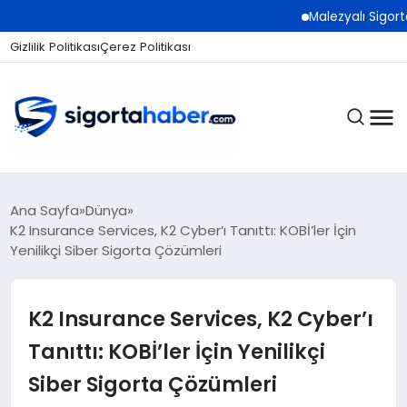
Malezyalı Sigorta Şirke
Gizlilik Politikası
Çerez Politikası
SIGORTA
Ana Sayfa
Dünya
K2 Insurance Services, K2 Cyber’ı Tanıttı: KOBİ’ler İçin
Yenilikçi Siber Sigorta Çözümleri
BES / HAYAT
K2 Insurance Services, K2 Cyber’ı
EKONOMI
Tanıttı: KOBİ’ler İçin Yenilikçi
Siber Sigorta Çözümleri