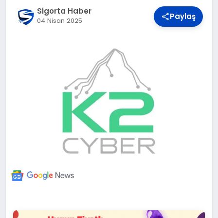
DÜNYA
Sigorta Haber
Paylaş
04 Nisan 2025
BILIM VE TEKNOLOJI
OTOMOBIL
KÜNYE
İLETIŞIM