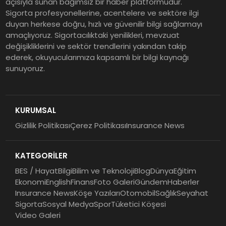
açısıyla sunan bağımsız bir haber platformudur.
Dayanıklılık
Sigorta profesyonellerine, acentelere ve sektöre ilgi
duyan herkese doğru, hızlı ve güvenilir bilgi sağlamayı
Sigorta Mobil İzmir Bölge
amaçlıyoruz. Sigortacılıktaki yenilikleri, mevzuat
Müdürlüğü Faaliyete Başladı
değişikliklerini ve sektör trendlerini yakından takip
ederek, okuyucularımıza kapsamlı bir bilgi kaynağı
sunuyoruz.
Ser Glass Oto Camları 6. Yaşını
Kutluyor
KURUMSAL
Gizlilik Politikası
Çerez Politikası
Insurance News
Koç Holding 2026 Yılının İlk
Yarısına İlişkin Finansal
KATEGORİLER
Sonuçlarını Açıkladı
BES / Hayat
Bilgi
Bilim ve Teknoloji
Blog
Dünya
Eğitim
Ekonomi
English
Finans
Foto Galeri
Gündem
Haberler
Insurance News
Köşe Yazıları
Otomobil
Sağlık
Seyahat
Sigorta
Sosyal Medya
Spor
Tüketici Köşesi
Video Galeri