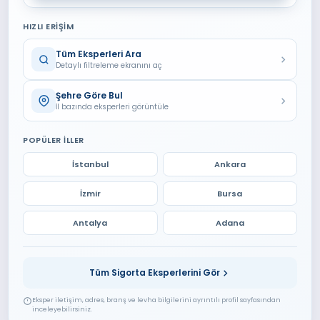
HIZLI ERIŞIM
Tüm Eksperleri Ara
Detaylı filtreleme ekranını aç
Şehre Göre Bul
İl bazında eksperleri görüntüle
POPÜLER İLLER
İstanbul
Ankara
İzmir
Bursa
Antalya
Adana
Tüm Sigorta Eksperlerini Gör
Eksper iletişim, adres, branş ve levha bilgilerini ayrıntılı profil sayfasından
inceleyebilirsiniz.