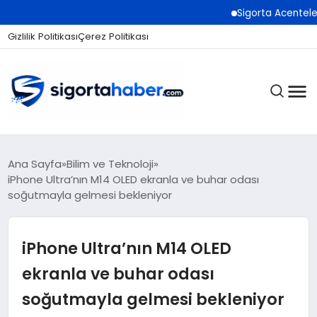
Sigorta Acentelerinin So
Gizlilik Politikası
Çerez Politikası
SIGORTA
Ana Sayfa
Bilim ve Teknoloji
iPhone Ultra’nın M14 OLED ekranla ve buhar odası
soğutmayla gelmesi bekleniyor
BES / HAYAT
iPhone Ultra’nın M14 OLED
EKONOMI
ekranla ve buhar odası
soğutmayla gelmesi bekleniyor