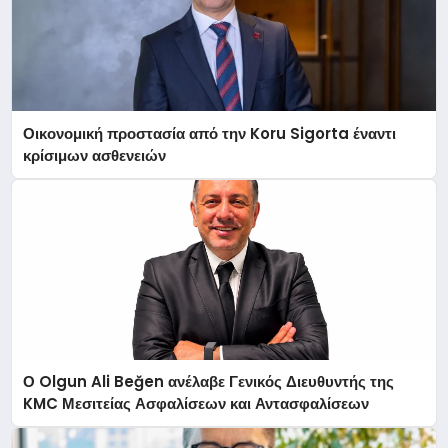
Οικονομική προστασία από την Koru Sigorta έναντι
κρίσιμων ασθενειών
Ο Olgun Ali Beğen ανέλαβε Γενικός Διευθυντής της
KMC Μεσιτείας Ασφαλίσεων και Αντασφαλίσεων