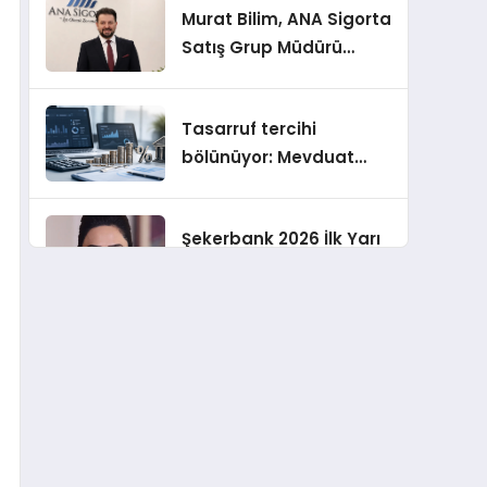
Murat Bilim, ANA Sigorta
Satış Grup Müdürü
Olarak Atandı
Tasarruf tercihi
bölünüyor: Mevduat
kısa vadeyi, koruma
ürünleri uzun vadeyi
Şekerbank 2026 İlk Yarı
tutuyor
Finansal Sonuçları
ING Türkiye 2026 Yılının
İlk Yarısına İlişkin
Konsolide Finansal
Sonuçlarını Açıkladı
EY Küresel Siber
Güvenlik Araştırması: