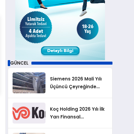
GÜNCEL
Siemens 2026 Mali Yılı
Üçüncü Çeyreğinde
Rekor Sipariş, Kâr ve
Yükseltilen EPS
Koç Holding 2026 Yılı İlk
Beklentisi
Yarı Finansal
Sonuçlarını Açıkladı