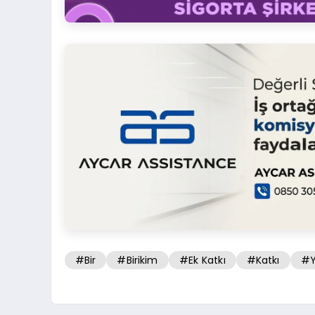
#Bir
#Birikim
#Ek Katkı
#Katkı
#Y