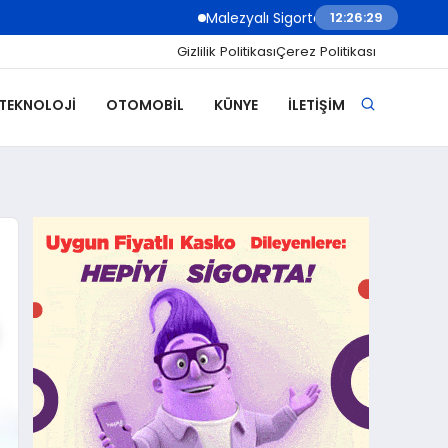
Malezyalı Sigorta Şirketleri Müşteri İletişim
12:26:31
Gizlilik Politikası
Çerez Politikası
 TEKNOLOJI
OTOMOBIL
KÜNYE
İLETIŞIM