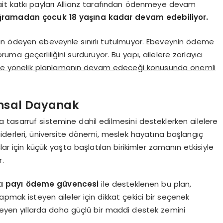
ait katkı payları Allianz tarafından ödenmeye devam
uğramadan çocuk 18 yaşına kadar devam edebiliyor.
an ödeyen ebeveynle sınırlı tutulmuyor. Ebeveynin ödeme
ruma geçerliliğini sürdürüyor.
Bu yapı, ailelere zorlayıcı
ine yönelik planlamanın devam edeceği konusunda önemli
ansal Dayanak
tasarruf sistemine dahil edilmesini desteklerken ailelere
giderleri, üniversite dönemi, meslek hayatına başlangıç
ar için küçük yaşta başlatılan birikimler zamanın etkisiyle
r.
tkı payı ödeme güvencesi
ile desteklenen bu plan,
apmak isteyen aileler için dikkat çekici bir seçenek
rleyen yıllarda daha güçlü bir maddi destek zemini