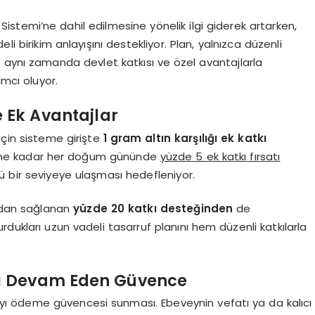
ik Sistemi’ne dahil edilmesine yönelik ilgi giderek artarken,
li birikim anlayışını destekliyor. Plan, yalnızca düzenli
 aynı zamanda devlet katkısı ve özel avantajlarla
ımcı oluyor.
 Ek Avantajlar
için sisteme girişte
1 gram altın karşılığı ek katkı
lene kadar her doğum gününde
yüzde 5 ek katkı fırsatı
ü bir seviyeye ulaşması hedefleniyor.
ından sağlanan
yüzde 20 katkı desteğinden
de
turdukları uzun vadeli tasarruf planını hem düzenli katkılarla
ı Devam Eden Güvence
payı ödeme güvencesi sunması. Ebeveynin vefatı ya da kalıcı