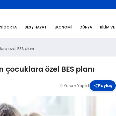
SIGORTA
BES / HAYAT
EKONOMI
DÜNYA
BILIM VE
lara özel BES planı
n çocuklara özel BES planı
0 Yorum Yapıldı
Paylaş