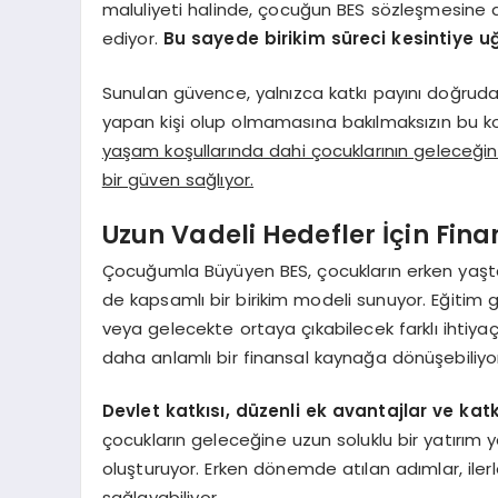
maluliyeti halinde, çocuğun BES sözleşmesine 
ediyor.
Bu sayede birikim süreci kesintiye 
Sunulan güvence, yalnızca katkı payını doğrud
yapan kişi olup olmamasına bakılmaksızın bu ko
yaşam koşullarında dahi çocuklarının geleceğ
bir güven sağlıyor.
Uzun Vadeli Hedefler İçin Fin
Çocuğumla Büyüyen BES, çocukların erken yaşta 
de kapsamlı bir birikim modeli sunuyor. Eğitim 
veya gelecekte ortaya çıkabilecek farklı ihtiyaçl
daha anlamlı bir finansal kaynağa dönüşebiliyo
Devlet katkısı, düzenli ek avantajlar ve ka
çocukların geleceğine uzun soluklu bir yatırım y
oluşturuyor. Erken dönemde atılan adımlar, ile
sağlayabiliyor.