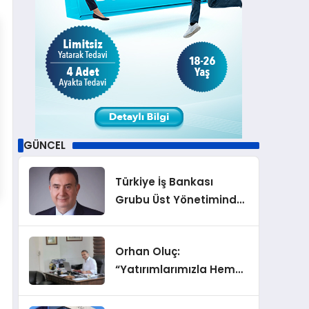
GÜNCEL
Türkiye İş Bankası
Grubu Üst Yönetiminde
Görev Değişiklikleri
Orhan Oluç:
“Yatırımlarımızla Hem
Şirketimizi Hem de
Acentelik Mesleğini