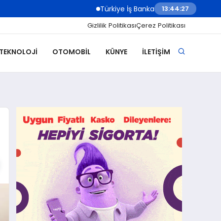
Türkiye İş Bankası Grubu Üst Yönetiminde Gör
13:44:28
Gizlilik Politikası
Çerez Politikası
 TEKNOLOJI
OTOMOBIL
KÜNYE
İLETIŞIM