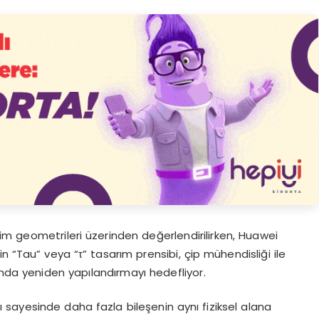
etim geometrileri üzerinden değerlendirilirken, Huawei
n “Tau” veya “τ” tasarım prensibi, çip mühendisliği ile
ında yeniden yapılandırmayı hedefliyor.
ı sayesinde daha fazla bileşenin aynı fiziksel alana