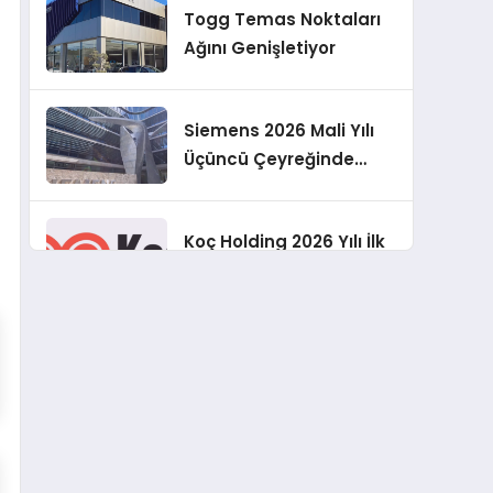
Togg Temas Noktaları
Geliştirmeyi
Ağını Genişletiyor
Hedefliyoruz”
Siemens 2026 Mali Yılı
Üçüncü Çeyreğinde
Rekor Sipariş, Kâr ve
Yükseltilen EPS
Koç Holding 2026 Yılı İlk
Beklentisi
Yarı Finansal
Sonuçlarını Açıkladı
Murat Bilim, ANA Sigorta
Satış Grup Müdürü
Olarak Atandı
Tasarruf tercihi
bölünüyor: Mevduat