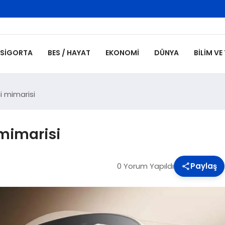
SIGORTA
BES / HAYAT
EKONOMI
DÜNYA
BILIM VE
i mimarisi
 mimarisi
0 Yorum Yapıldı
Paylaş