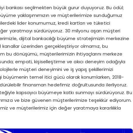
iyi bankası seçilmekten büyük gurur duyuyoruz. Bu ödül;
ir büyüme yaklaşımımızın ve müşterilerimize sunduğumuz
dilerdeki lider konumumuz, kredi kartları ve tüketici
ğer yaratmayı sürdürüyoruz. 30 milyonu aşan müşteri
imizle, dijital bankacılığı büyüme stratejimizin merkezine
al kanallar üzerinden gerçekleştiriyor olmamız, bu
m bu dönüşümü, müşterilerimizin ihtiyaçlarını merkeze
unda; empati, kişiselleştirme ve akıcı deneyim odağıyla
lojilerle müşteri deneyimini ve iş yapış şekillerimizi
i büyümenin temel itici gücü olarak konumlarken, 2018-
ürdürülebilir finansman hedefimiz doğrultusunda ilerliyoruz.
steğiyle kapsayıcı büyümeye katkı sunmayı sürdürüyoruz. Bu
mıza ve bize güvenen müşterilerimize teşekkür ediyorum.
lkemiz ve müşterilerimiz için değer yaratmaya kararlılıkla