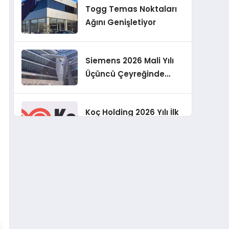
Togg Temas Noktaları
Geliştirmeyi
Ağını Genişletiyor
Hedefliyoruz”
Siemens 2026 Mali Yılı
Üçüncü Çeyreğinde
Rekor Sipariş, Kâr ve
Yükseltilen EPS
Koç Holding 2026 Yılı İlk
Beklentisi
Yarı Finansal
Sonuçlarını Açıkladı
Murat Bilim, ANA Sigorta
Satış Grup Müdürü
Olarak Atandı
Tasarruf tercihi
bölünüyor: Mevduat