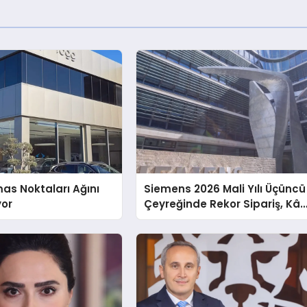
as Noktaları Ağını
Siemens 2026 Mali Yılı Üçüncü
yor
Çeyreğinde Rekor Sipariş, Kâr
ve Yükseltilen EPS Beklentisi