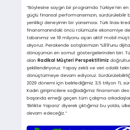
“Böylesine saygın bir programda Türkiye’nin en 
güçlü finansal performansımızın, sürdürülebil
yenilikçi deneyimin bir yansıması. Türk lirası kre
finansmanındaki öncü rolümüzle ekonomiye de
tabanımız ve 18 milyonu aşan aktif mobil müşter
alıyoruz. Perakende satışlarımızın %89’unu dijit
dönüşümün en somut göstergelerinden biri. Tü
alan
Radikal Müşteri Perspektifimiz
doğrultus
şekillendiriyoruz. Yapay zekâ ve veri odaklı tekno
dönüştürmeye devam ediyoruz. Sürdürülebilirliğ
2029 dönemi için belirlediğimiz 3,5 trilyon TL s
Kadın girişimcilere sağladığımız finansman de
başarıda emeği geçen tüm çalışma arkadaşları
‘Birlikte Yaparız’ diyerek çıktığımız bu yolda, ü
devam edeceğiz.”