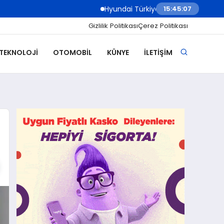
Hyundai Türkiye’den otomobillerde yeni dönem
15:45:09
Gizlilik Politikası
Çerez Politikası
 TEKNOLOJI
OTOMOBIL
KÜNYE
İLETIŞIM