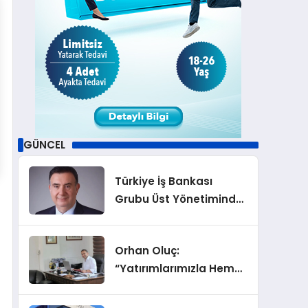
GÜNCEL
Türkiye İş Bankası
Grubu Üst Yönetiminde
Görev Değişiklikleri
Orhan Oluç:
“Yatırımlarımızla Hem
Şirketimizi Hem de
Acentelik Mesleğini