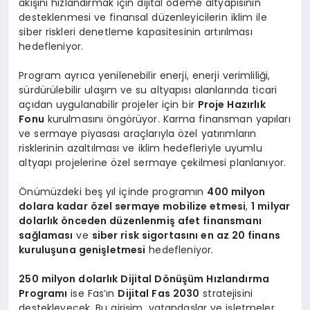
akışını hızlandırmak için dijital ödeme altyapısının
desteklenmesi ve finansal düzenleyicilerin iklim ile
siber riskleri denetleme kapasitesinin artırılması
hedefleniyor.
Program ayrıca yenilenebilir enerji, enerji verimliliği,
sürdürülebilir ulaşım ve su altyapısı alanlarında ticari
açıdan uygulanabilir projeler için bir
Proje Hazırlık
Fonu
kurulmasını öngörüyor. Karma finansman yapıları
ve sermaye piyasası araçlarıyla özel yatırımların
risklerinin azaltılması ve iklim hedefleriyle uyumlu
altyapı projelerine özel sermaye çekilmesi planlanıyor.
Önümüzdeki beş yıl içinde programın
400 milyon
dolara kadar özel sermaye mobilize etmesi
,
1 milyar
dolarlık önceden düzenlenmiş afet finansmanı
sağlaması
ve
siber risk sigortasını en az 20 finans
kuruluşuna genişletmesi
hedefleniyor.
250 milyon dolarlık Dijital Dönüşüm Hızlandırma
Programı
ise Fas’ın
Dijital Fas 2030
stratejisini
destekleyecek. Bu girişim, vatandaşlar ve işletmeler