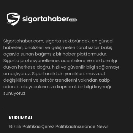
ING Türkiye 2026 Yılının İlk
Yarısına İlişkin Konsolide Finansal
Sonuçlarını Açıkladı
EY Küresel Siber Güvenlik
Sigortahaber.com, sigorta sektöründeki en güncel
Araştırması: Yapay Zekâ Destekli
haberleri, analizleri ve gelişmeleri tarafsız bir bakış
Tehditler ve Kurumsal
açısıyla sunan bağımsız bir haber platformudur.
Dayanıklılık
Sigorta profesyonellerine, acentelere ve sektöre ilgi
duyan herkese doğru, hızlı ve güvenilir bilgi sağlamayı
Sigorta Mobil İzmir Bölge
amaçlıyoruz. Sigortacılıktaki yenilikleri, mevzuat
Müdürlüğü Faaliyete Başladı
değişikliklerini ve sektör trendlerini yakından takip
ederek, okuyucularımıza kapsamlı bir bilgi kaynağı
sunuyoruz.
Ser Glass Oto Camları 6. Yaşını
Kutluyor
KURUMSAL
Gizlilik Politikası
Çerez Politikası
Insurance News
Koç Holding 2026 Yılının İlk