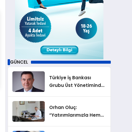
GÜNCEL
Türkiye İş Bankası
Grubu Üst Yönetiminde
Görev Değişiklikleri
Orhan Oluç:
“Yatırımlarımızla Hem
Şirketimizi Hem de
Acentelik Mesleğini