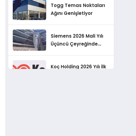
Togg Temas Noktaları
Geliştirmeyi
Ağını Genişletiyor
Hedefliyoruz”
Siemens 2026 Mali Yılı
Üçüncü Çeyreğinde
Rekor Sipariş, Kâr ve
Yükseltilen EPS
Koç Holding 2026 Yılı İlk
Beklentisi
Yarı Finansal
Sonuçlarını Açıkladı
Murat Bilim, ANA Sigorta
Satış Grup Müdürü
Olarak Atandı
Tasarruf tercihi
bölünüyor: Mevduat