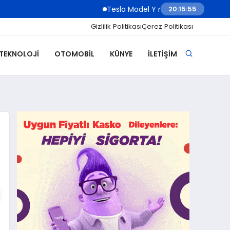
Tesla Model Y rakibi Lucid Cosmos ertelend
20:15:57
Gizlilik Politikası
Çerez Politikası
 TEKNOLOJI
OTOMOBIL
KÜNYE
İLETIŞIM