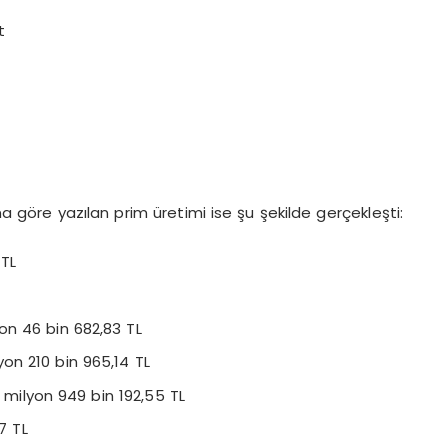
t
na göre yazılan prim üretimi ise şu şekilde gerçekleşti:
 TL
yon 46 bin 682,83 TL
yon 210 bin 965,14 TL
 milyon 949 bin 192,55 TL
7 TL