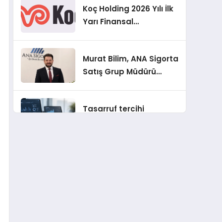
Koç Holding 2026 Yılı İlk
Beklentisi
Yarı Finansal
Sonuçlarını Açıkladı
Murat Bilim, ANA Sigorta
Satış Grup Müdürü
Olarak Atandı
Tasarruf tercihi
bölünüyor: Mevduat
kısa vadeyi, koruma
ürünleri uzun vadeyi
Şekerbank 2026 İlk Yarı
tutuyor
Finansal Sonuçları
ING Türkiye 2026 Yılının
İlk Yarısına İlişkin