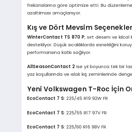
frekanslarına göre optimize etti. Bu düzenleme 
azaltılması amaçlanıyor.
Kış ve Dört Mevsim Seçenekler
WinterContact TS 870 P
, sırt deseni ve kılca
destekliyor. Düşük sıcaklıklarda esnekliğini koru
performansına katkı sağlıyor.
AllSeasonContact 2
ise yıl boyunca tek bir las
yaz koşullarında ve ıslak kış zeminlerinde den
Yeni Volkswagen T-Roc İçin 
EcoContact 7 S
: 225/45 R19 92W FR
EcoContact 7 S
: 225/55 R17 97V FR
EcoContact 7 S
: 225/60 R16 98V FR