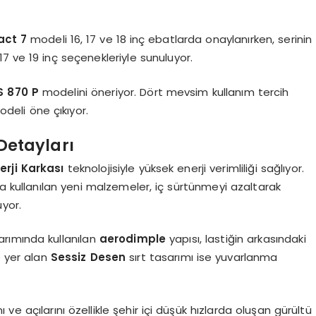
act 7
modeli 16, 17 ve 18 inç ebatlarda onaylanırken, serinin
 17 ve 19 inç seçenekleriyle sunuluyor.
S 870 P
modelini öneriyor. Dört mevsim kullanım tercih
deli öne çıkıyor.
 Detayları
nerji Karkası
teknolojisiyle yüksek enerji verimliliği sağlıyor.
da kullanılan yeni malzemeler, iç sürtünmeyi azaltarak
yor.
rımında kullanılan
aerodimple
yapısı, lastiğin arkasındaki
e yer alan
Sessiz Desen
sırt tasarımı ise yuvarlanma
ı ve açılarını özellikle şehir içi düşük hızlarda oluşan gürültü