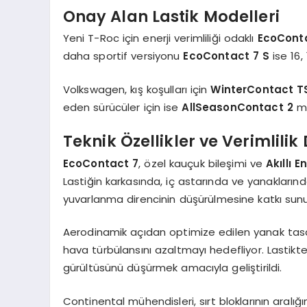
Onay Alan Lastik Modelleri
Yeni T-Roc için enerji verimliliği odaklı
EcoCont
daha sportif versiyonu
EcoContact 7 S
ise 16,
Volkswagen, kış koşulları için
WinterContact T
eden sürücüler için ise
AllSeasonContact 2
mo
Teknik Özellikler ve Verimlilik
EcoContact 7
, özel kauçuk bileşimi ve
Akıllı E
Lastiğin karkasında, iç astarında ve yanakların
yuvarlanma direncinin düşürülmesine katkı sunu
Aerodinamik açıdan optimize edilen yanak tasa
hava türbülansını azaltmayı hedefliyor. Lastikt
gürültüsünü düşürmek amacıyla geliştirildi.
Continental mühendisleri, sırt bloklarının aralığın