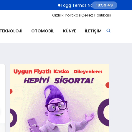
Togg Temas Noktaları Ağını Genişletiyor
18:59:51
Gizlilik Politikası
Çerez Politikası
 TEKNOLOJI
OTOMOBIL
KÜNYE
İLETIŞIM