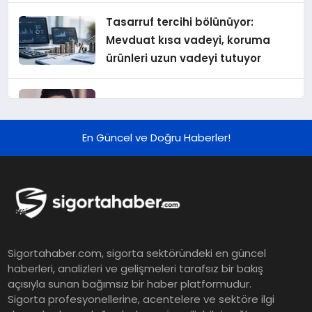
Tasarruf tercihi bölünüyor:
Mevduat kısa vadeyi, koruma
ürünleri uzun vadeyi tutuyor
Şekerbank 2026 İlk Yarı Finansal
Sonuçları
En Güncel ve Doğru Haberler!
ING Türkiye 2026 Yılının İlk
Yarısına İlişkin Konsolide Finansal
Sonuçlarını Açıkladı
EY Küresel Siber Güvenlik
Sigortahaber.com, sigorta sektöründeki en güncel
Araştırması: Yapay Zekâ Destekli
haberleri, analizleri ve gelişmeleri tarafsız bir bakış
Tehditler ve Kurumsal
açısıyla sunan bağımsız bir haber platformudur.
Dayanıklılık
Sigorta profesyonellerine, acentelere ve sektöre ilgi