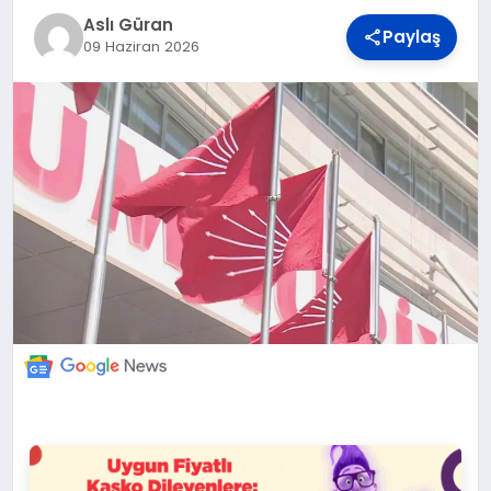
DÜNYA
Aslı Güran
Paylaş
09 Haziran 2026
BILIM VE TEKNOLOJI
OTOMOBIL
KÜNYE
İLETIŞIM