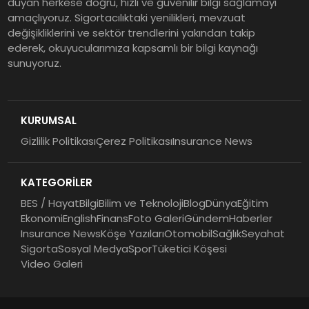
duyan herkese doğru, hızlı ve güvenilir bilgi sağlamayı
Sigorta Mobil İzmir Bölge
amaçlıyoruz. Sigortacılıktaki yenilikleri, mevzuat
Müdürlüğü Faaliyete Başladı
değişikliklerini ve sektör trendlerini yakından takip
ederek, okuyucularımıza kapsamlı bir bilgi kaynağı
sunuyoruz.
Ser Glass Oto Camları 6. Yaşını
Kutluyor
KURUMSAL
Gizlilik Politikası
Çerez Politikası
Insurance News
Koç Holding 2026 Yılının İlk
Yarısına İlişkin Finansal
KATEGORİLER
Sonuçlarını Açıkladı
BES / Hayat
Bilgi
Bilim ve Teknoloji
Blog
Dünya
Eğitim
Ekonomi
English
Finans
Foto Galeri
Gündem
Haberler
Insurance News
Köşe Yazıları
Otomobil
Sağlık
Seyahat
Sigorta
Sosyal Medya
Spor
Tüketici Köşesi
Video Galeri