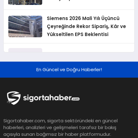
Siemens 2026 Mali Yılı Üçüncü
Çeyreğinde Rekor Sipariş, Kâr ve
Yükseltilen EPS Beklentisi
Koç Holding 2026 Yılı İlk Yarı
Finansal Sonuçlarını Açıkladı
En Güncel ve Doğru Haberler!
Murat Bilim, ANA Sigorta Satış
Grup Müdürü Olarak Atandı
Tasarruf tercihi bölünüyor:
Sigortahaber.com, sigorta sektöründeki en güncel
Mevduat kısa vadeyi, koruma
haberleri, analizleri ve gelişmeleri tarafsız bir bakış
ürünleri uzun vadeyi tutuyor
açısıyla sunan bağımsız bir haber platformudur.