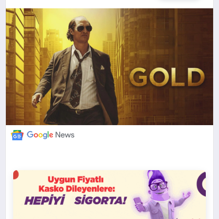
DÜNYA
BILIM VE TEKNOLOJI
OTOMOBIL
KÜNYE
İLETIŞIM