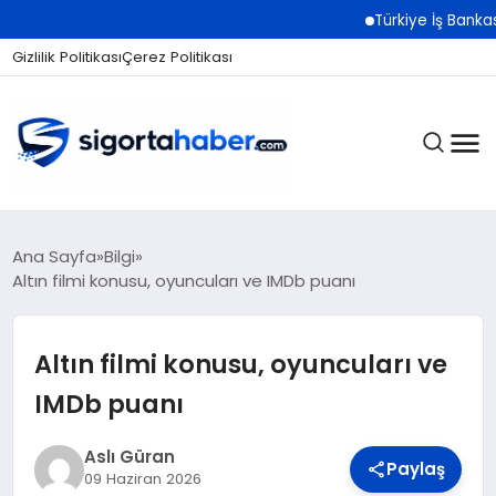
Türkiye İş Bankası Grubu 
Gizlilik Politikası
Çerez Politikası
SIGORTA
Ana Sayfa
Bilgi
Altın filmi konusu, oyuncuları ve IMDb puanı
BES / HAYAT
Altın filmi konusu, oyuncuları ve
IMDb puanı
EKONOMI
Aslı Güran
Paylaş
09 Haziran 2026