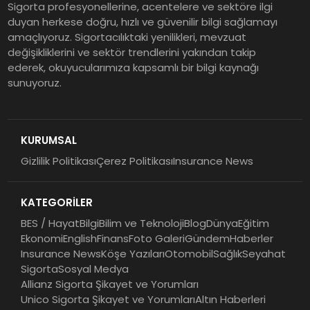
Sigorta profesyonellerine, acentelere ve sektöre ilgi
duyan herkese doğru, hızlı ve güvenilir bilgi sağlamayı
Şekerbank 2026 İlk Yarı Finansal
amaçlıyoruz. Sigortacılıktaki yenilikleri, mevzuat
Sonuçları
değişikliklerini ve sektör trendlerini yakından takip
ederek, okuyucularımıza kapsamlı bir bilgi kaynağı
sunuyoruz.
ING Türkiye 2026 Yılının İlk
Yarısına İlişkin Konsolide Finansal
Sonuçlarını Açıkladı
KURUMSAL
Gizlilik Politikası
Çerez Politikası
Insurance News
EY Küresel Siber Güvenlik
Araştırması: Yapay Zekâ Destekli
KATEGORİLER
Tehditler ve Kurumsal
Dayanıklılık
BES / Hayat
Bilgi
Bilim ve Teknoloji
Blog
Dünya
Eğitim
Ekonomi
English
Finans
Foto Galeri
Gündem
Haberler
Insurance News
Köşe Yazıları
Otomobil
Sağlık
Seyahat
Sigorta
Sosyal Medya
Allianz Sigorta Şikayet ve Yorumları
Unico Sigorta Şikayet ve Yorumları
Altın Haberleri