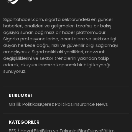
Sigortahaber.com, sigorta sektöründeki en güncel
haberleri, analizleri ve gelişmeleri tarafsız bir bakış
açısıyla sunan bağımsız bir haber platformudur.
Sigorta profesyonellerine, acentelere ve sektöre ilgi
duyan herkese doğru, hızlı ve güvenilir bilgi sağlamayı
amaçlıyoruz. Sigortacılıktaki yenilikleri, mevzuat
değişikliklerini ve sektör trendlerini yakından takip
ederek, okuyucularımıza kapsamlı bir bilgi kaynağı
sunuyoruz.
KURUMSAL
Gizlilik Politikası
Çerez Politikası
Insurance News
KATEGORİLER
BES / Hayat
Bilgi
Bilim ve Teknoloji
Blog
Dünya
Eğitim