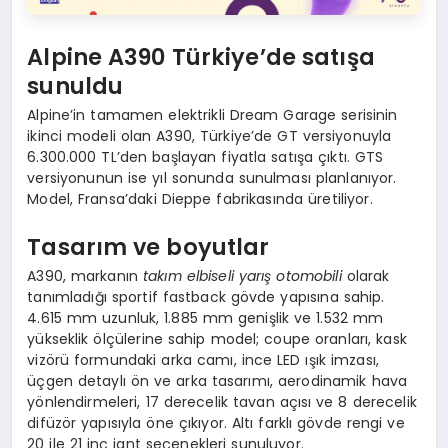
Alpine A390 Türkiye’de satışa
sunuldu
Alpine’in tamamen elektrikli Dream Garage serisinin
ikinci modeli olan A390, Türkiye’de GT versiyonuyla
6.300.000 TL’den başlayan fiyatla satışa çıktı. GTS
versiyonunun ise yıl sonunda sunulması planlanıyor.
Model, Fransa’daki Dieppe fabrikasında üretiliyor.
Tasarım ve boyutlar
A390, markanın
takım elbiseli yarış otomobili
olarak
tanımladığı sportif fastback gövde yapısına sahip.
4.615 mm uzunluk, 1.885 mm genişlik ve 1.532 mm
yükseklik ölçülerine sahip model; coupe oranları, kask
vizörü formundaki arka camı, ince LED ışık imzası,
üçgen detaylı ön ve arka tasarımı, aerodinamik hava
yönlendirmeleri, 17 derecelik tavan açısı ve 8 derecelik
difüzör yapısıyla öne çıkıyor. Altı farklı gövde rengi ve
20 ile 21 inç jant seçenekleri sunuluyor.