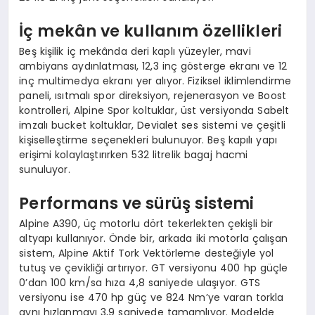
İç mekân ve kullanım özellikleri
Beş kişilik iç mekânda deri kaplı yüzeyler, mavi
ambiyans aydınlatması, 12,3 inç gösterge ekranı ve 12
inç multimedya ekranı yer alıyor. Fiziksel iklimlendirme
paneli, ısıtmalı spor direksiyon, rejenerasyon ve Boost
kontrolleri, Alpine Spor koltuklar, üst versiyonda Sabelt
imzalı bucket koltuklar, Devialet ses sistemi ve çeşitli
kişiselleştirme seçenekleri bulunuyor. Beş kapılı yapı
erişimi kolaylaştırırken 532 litrelik bagaj hacmi
sunuluyor.
Performans ve sürüş sistemi
Alpine A390, üç motorlu dört tekerlekten çekişli bir
altyapı kullanıyor. Önde bir, arkada iki motorla çalışan
sistem, Alpine Aktif Tork Vektörleme desteğiyle yol
tutuş ve çevikliği artırıyor. GT versiyonu 400 hp güçle
0’dan 100 km/sa hıza 4,8 saniyede ulaşıyor. GTS
versiyonu ise 470 hp güç ve 824 Nm’ye varan torkla
aynı hızlanmayı 3,9 saniyede tamamlıyor. Modelde