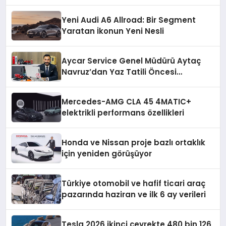
Yeni Audi A6 Allroad: Bir Segment
Yaratan İkonun Yeni Nesli
Aycar Service Genel Müdürü Aytaç
Navruz’dan Yaz Tatili Öncesi
Sürücülere Kritik Oto Bakım Uyarıları
Mercedes-AMG CLA 45 4MATIC+
elektrikli performans özellikleri
Honda ve Nissan proje bazlı ortaklık
için yeniden görüşüyor
Türkiye otomobil ve hafif ticari araç
pazarında haziran ve ilk 6 ay verileri
Tesla 2026 ikinci çeyrekte 480 bin 126