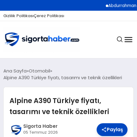
Abdurrahman Köse: “Sigo
Gizlilik Politikası
Çerez Politikası
SIGORTA
Ana Sayfa
Otomobil
Alpine A390 Türkiye fiyatı, tasarımı ve teknik özellikleri
BES / HAYAT
Alpine A390 Türkiye fiyatı,
tasarımı ve teknik özellikleri
EKONOMI
Sigorta Haber
Paylaş
05 Temmuz 2026