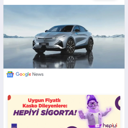
DÜNYA
BILIM VE TEKNOLOJI
OTOMOBIL
KÜNYE
İLETIŞIM