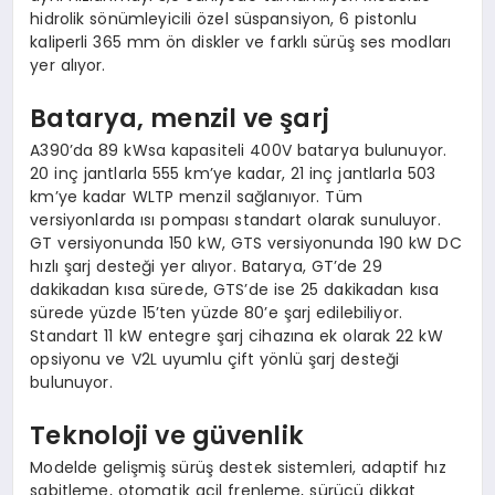
hidrolik sönümleyicili özel süspansiyon, 6 pistonlu
kaliperli 365 mm ön diskler ve farklı sürüş ses modları
yer alıyor.
Batarya, menzil ve şarj
A390’da 89 kWsa kapasiteli 400V batarya bulunuyor.
20 inç jantlarla 555 km’ye kadar, 21 inç jantlarla 503
km’ye kadar WLTP menzil sağlanıyor. Tüm
versiyonlarda ısı pompası standart olarak sunuluyor.
GT versiyonunda 150 kW, GTS versiyonunda 190 kW DC
hızlı şarj desteği yer alıyor. Batarya, GT’de 29
dakikadan kısa sürede, GTS’de ise 25 dakikadan kısa
sürede yüzde 15’ten yüzde 80’e şarj edilebiliyor.
Standart 11 kW entegre şarj cihazına ek olarak 22 kW
opsiyonu ve V2L uyumlu çift yönlü şarj desteği
bulunuyor.
Teknoloji ve güvenlik
Modelde gelişmiş sürüş destek sistemleri, adaptif hız
sabitleme, otomatik acil frenleme, sürücü dikkat