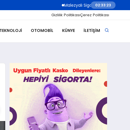
Malezyalı Sigorta Şirketleri Müşteri İletişi
02:33:25
Gizlilik Politikası
Çerez Politikası
 TEKNOLOJI
OTOMOBIL
KÜNYE
İLETIŞIM