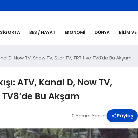
SIGORTA
BES / HAYAT
EKONOMI
DÜNYA
BILIM VE
 Kanal D, Now TV, Show TV, Star TV, TRT 1 ve TV8’de Bu Akşam
kışı: ATV, Kanal D, Now TV,
ve TV8’de Bu Akşam
0 Yorum Yapıldı
Paylaş