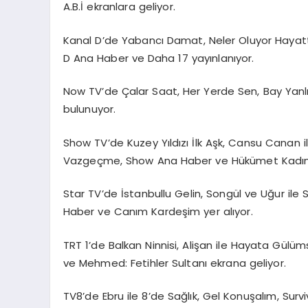
A.B.İ ekranlara geliyor.
Kanal D’de Yabancı Damat, Neler Oluyor Hayat
D Ana Haber ve Daha 17 yayınlanıyor.
Now TV’de Çalar Saat, Her Yerde Sen, Bay Yanl
bulunuyor.
Show TV’de Kuzey Yıldızı İlk Aşk, Cansu Canan il
Vazgeçme, Show Ana Haber ve Hükümet Kadın 2 
Star TV’de İstanbullu Gelin, Songül ve Uğur ile 
Haber ve Canım Kardeşim yer alıyor.
TRT 1’de Balkan Ninnisi, Alişan ile Hayata Gülü
ve Mehmed: Fetihler Sultanı ekrana geliyor.
TV8’de Ebru ile 8’de Sağlık, Gel Konuşalım, Surv