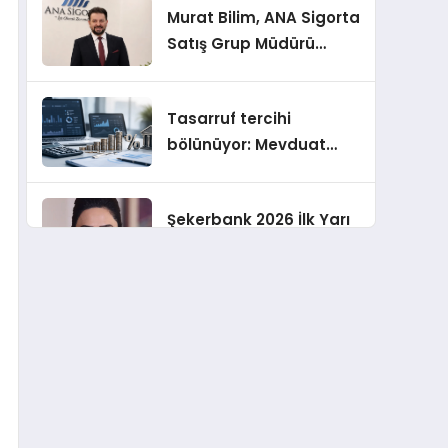
Murat Bilim, ANA Sigorta
Satış Grup Müdürü
Olarak Atandı
Tasarruf tercihi
bölünüyor: Mevduat
kısa vadeyi, koruma
ürünleri uzun vadeyi
Şekerbank 2026 İlk Yarı
tutuyor
Finansal Sonuçları
ING Türkiye 2026 Yılının
İlk Yarısına İlişkin
Konsolide Finansal
Sonuçlarını Açıkladı
EY Küresel Siber
Güvenlik Araştırması: