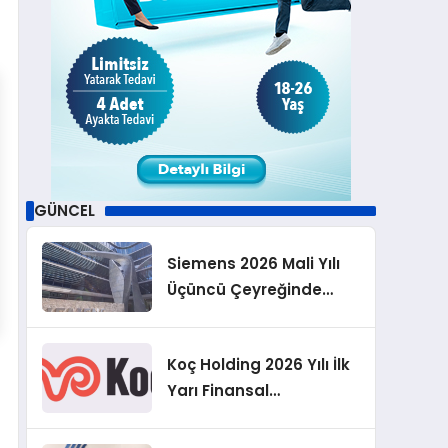
GÜNCEL
Siemens 2026 Mali Yılı
Üçüncü Çeyreğinde
Rekor Sipariş, Kâr ve
Yükseltilen EPS
Koç Holding 2026 Yılı İlk
Beklentisi
Yarı Finansal
Sonuçlarını Açıkladı