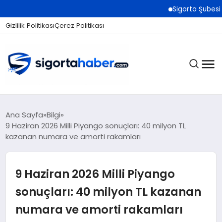
Sigorta Şubesi Nasıl Açılır
Gizlilik Politikası
Çerez Politikası
SIGORTA
Ana Sayfa
Bilgi
9 Haziran 2026 Milli Piyango sonuçları: 40 milyon TL
kazanan numara ve amorti rakamları
BES / HAYAT
9 Haziran 2026 Milli Piyango
EKONOMI
sonuçları: 40 milyon TL kazanan
numara ve amorti rakamları