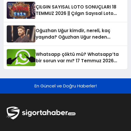
ÇILGIN SAYISAL LOTO SONUÇLARI 18
TEMMUZ 2026 || Çılgın Sayısal Loto
sonuçları ve şanslı numaralar belli
oldu! İşte kazandıran rakamlar listesi
Oğuzhan Uğur kimdir, nereli, kaç
sorgulama ekranı…
yaşında? Oğuzhan Uğur neden
gözaltına alındı?
Whatsapp çöktü mü? Whatsapp’ta
bir sorun var mı? 17 Temmuz 2026
hata ve çökme raporu verileri…
En Güncel ve Doğru Haberler!