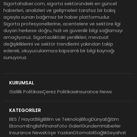
Sigortahaber.com, sigorta sektöründeki en güncel
haberleri, analizleri ve gelişmeleri tarafsız bir bakış
açısıyla sunan bağımsız bir haber platformudur.
Sigorta profesyonellerine, acentelere ve sektöre ilgi
duyan herkese doğru, hızlı ve güvenilir bilgi sağlamayı
amaçlıyoruz. Sigortacılıktaki yenilikleri, mevzuat
değişikliklerini ve sektör trendlerini yakından takip
ederek, okuyucularımıza kapsamlı bir bilgi kaynağı
sunuyoruz.
KURUMSAL
Gizlilik Politikası
Çerez Politikası
Insurance News
KATEGORİLER
BES / Hayat
Bilgi
Bilim ve Teknoloji
Blog
Dünya
Eğitim
Ekonomi
English
Finans
Foto Galeri
Gündem
Haberler
Insurance News
Köşe Yazıları
Otomobil
Sağlık
Seyahat