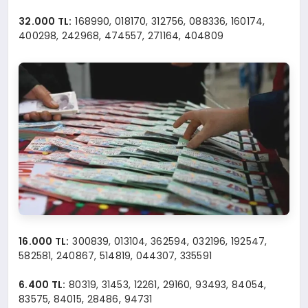
32.000 TL:
168990, 018170, 312756, 088336, 160174,
400298, 242968, 474557, 271164, 404809
16.000 TL:
300839, 013104, 362594, 032196, 192547,
582581, 240867, 514819, 044307, 335591
6.400 TL:
80319, 31453, 12261, 29160, 93493, 84054,
83575, 84015, 28486, 94731