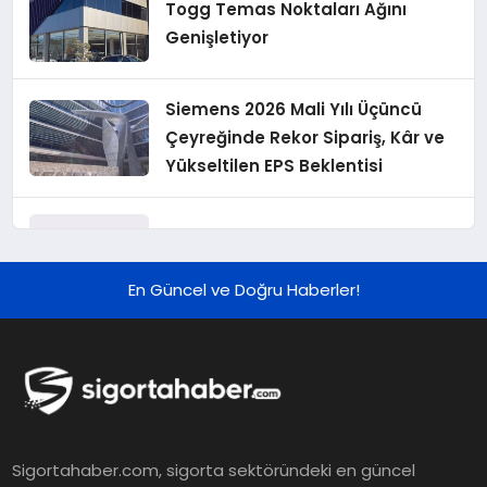
Togg Temas Noktaları Ağını
Genişletiyor
Siemens 2026 Mali Yılı Üçüncü
Çeyreğinde Rekor Sipariş, Kâr ve
Yükseltilen EPS Beklentisi
Koç Holding 2026 Yılı İlk Yarı
Finansal Sonuçlarını Açıkladı
En Güncel ve Doğru Haberler!
Murat Bilim, ANA Sigorta Satış
Grup Müdürü Olarak Atandı
Tasarruf tercihi bölünüyor:
Sigortahaber.com, sigorta sektöründeki en güncel
Mevduat kısa vadeyi, koruma