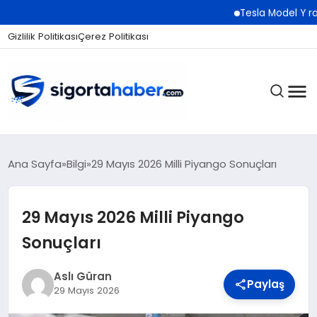
Tesla Model Y rakibi Luci
Gizlilik Politikası
Çerez Politikası
SIGORTA
Ana Sayfa
Bilgi
29 Mayıs 2026 Milli Piyango Sonuçları
29 Mayıs 2026 Milli Piyango
BES / HAYAT
Sonuçları
EKONOMI
Aslı Güran
Paylaş
29 Mayıs 2026