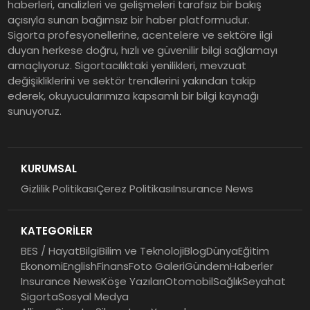
haberleri, analizleri ve gelişmeleri tarafsız bir bakış
ürünleri uzun vadeyi tutuyor
açısıyla sunan bağımsız bir haber platformudur.
Sigorta profesyonellerine, acentelere ve sektöre ilgi
duyan herkese doğru, hızlı ve güvenilir bilgi sağlamayı
Şekerbank 2026 İlk Yarı Finansal
amaçlıyoruz. Sigortacılıktaki yenilikleri, mevzuat
Sonuçları
değişikliklerini ve sektör trendlerini yakından takip
ederek, okuyucularımıza kapsamlı bir bilgi kaynağı
sunuyoruz.
ING Türkiye 2026 Yılının İlk
Yarısına İlişkin Konsolide Finansal
Sonuçlarını Açıkladı
KURUMSAL
Gizlilik Politikası
Çerez Politikası
Insurance News
EY Küresel Siber Güvenlik
Araştırması: Yapay Zekâ Destekli
KATEGORİLER
Tehditler ve Kurumsal
Dayanıklılık
BES / Hayat
Bilgi
Bilim ve Teknoloji
Blog
Dünya
Eğitim
Ekonomi
English
Finans
Foto Galeri
Gündem
Haberler
Insurance News
Köşe Yazıları
Otomobil
Sağlık
Seyahat
Sigorta
Sosyal Medya