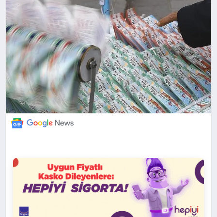
DÜNYA
BILIM VE TEKNOLOJI
OTOMOBIL
KÜNYE
İLETIŞIM