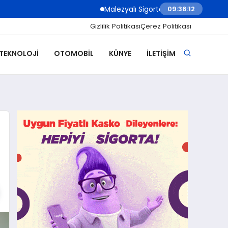
Malezyalı Sigorta Şirketleri Müşteri İletişimin
09:36:14
Gizlilik Politikası
Çerez Politikası
 TEKNOLOJI
OTOMOBIL
KÜNYE
İLETIŞIM