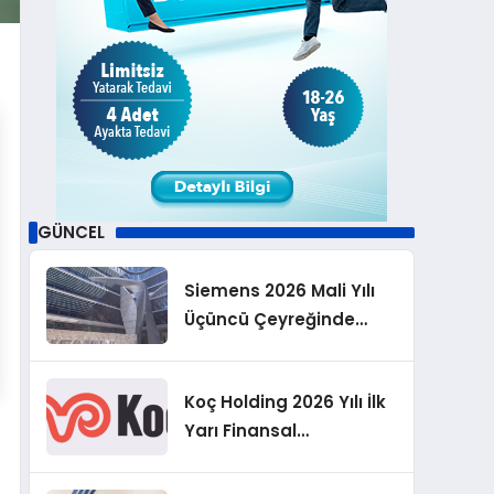
GÜNCEL
Siemens 2026 Mali Yılı
Üçüncü Çeyreğinde
Rekor Sipariş, Kâr ve
Yükseltilen EPS
Koç Holding 2026 Yılı İlk
Beklentisi
Yarı Finansal
Sonuçlarını Açıkladı