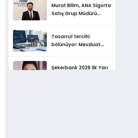
Murat Bilim, ANA Sigorta
Satış Grup Müdürü
Olarak Atandı
Tasarruf tercihi
bölünüyor: Mevduat
kısa vadeyi, koruma
ürünleri uzun vadeyi
Şekerbank 2026 İlk Yarı
tutuyor
Finansal Sonuçları
ING Türkiye 2026 Yılının
İlk Yarısına İlişkin
Konsolide Finansal
Sonuçlarını Açıkladı
EY Küresel Siber
Güvenlik Araştırması: