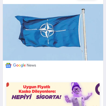
DÜNYA
BILIM VE TEKNOLOJI
OTOMOBIL
KÜNYE
İLETIŞIM