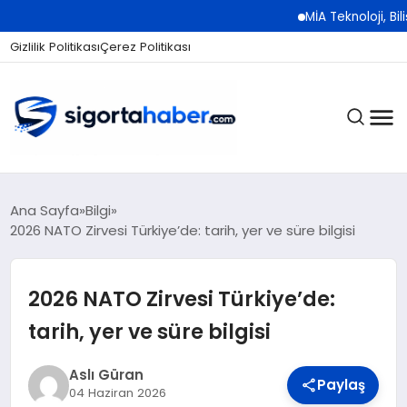
MİA Teknoloji, Bilişim 500 
Gizlilik Politikası
Çerez Politikası
SIGORTA
Ana Sayfa
Bilgi
2026 NATO Zirvesi Türkiye’de: tarih, yer ve süre bilgisi
BES / HAYAT
2026 NATO Zirvesi Türkiye’de:
tarih, yer ve süre bilgisi
EKONOMI
Aslı Güran
Paylaş
04 Haziran 2026