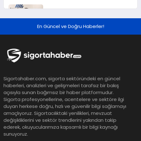
Murat Bilim, ANA Sigorta Satış
Grup Müdürü Olarak Atandı
En Güncel ve Doğru Haberler!
Tasarruf tercihi bölünüyor:
Mevduat kısa vadeyi, koruma
ürünleri uzun vadeyi tutuyor
Şekerbank 2026 İlk Yarı Finansal
Sigortahaber.com, sigorta sektöründeki en güncel
Sonuçları
haberleri, analizleri ve gelişmeleri tarafsız bir bakış
açısıyla sunan bağımsız bir haber platformudur.
Sigorta profesyonellerine, acentelere ve sektöre ilgi
ING Türkiye 2026 Yılının İlk
duyan herkese doğru, hızlı ve güvenilir bilgi sağlamayı
amaçlıyoruz. Sigortacılıktaki yenilikleri, mevzuat
Yarısına İlişkin Konsolide Finansal
değişikliklerini ve sektör trendlerini yakından takip
Sonuçlarını Açıkladı
ederek, okuyucularımıza kapsamlı bir bilgi kaynağı
sunuyoruz.
EY Küresel Siber Güvenlik