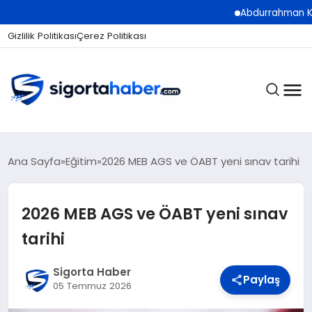
Abdurrahman Köse: “Sigor
Gizlilik Politikası
Çerez Politikası
SIGORTA
Ana Sayfa
Eğitim
2026 MEB AGS ve ÖABT yeni sınav tarihi
2026 MEB AGS ve ÖABT yeni sınav
BES / HAYAT
tarihi
EKONOMI
Sigorta Haber
Paylaş
05 Temmuz 2026