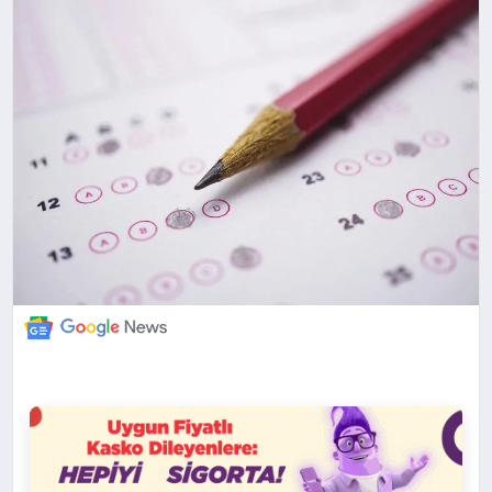
DÜNYA
BILIM VE TEKNOLOJI
OTOMOBIL
KÜNYE
İLETIŞIM