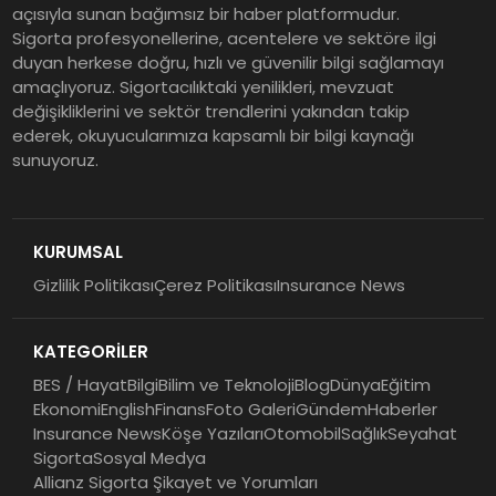
açısıyla sunan bağımsız bir haber platformudur.
Sigorta profesyonellerine, acentelere ve sektöre ilgi
Tasarruf tercihi bölünüyor:
duyan herkese doğru, hızlı ve güvenilir bilgi sağlamayı
amaçlıyoruz. Sigortacılıktaki yenilikleri, mevzuat
Mevduat kısa vadeyi, koruma
değişikliklerini ve sektör trendlerini yakından takip
ürünleri uzun vadeyi tutuyor
ederek, okuyucularımıza kapsamlı bir bilgi kaynağı
sunuyoruz.
Şekerbank 2026 İlk Yarı Finansal
Sonuçları
KURUMSAL
Gizlilik Politikası
Çerez Politikası
Insurance News
ING Türkiye 2026 Yılının İlk
Yarısına İlişkin Konsolide Finansal
KATEGORİLER
Sonuçlarını Açıkladı
BES / Hayat
Bilgi
Bilim ve Teknoloji
Blog
Dünya
Eğitim
Ekonomi
English
Finans
Foto Galeri
Gündem
Haberler
Insurance News
Köşe Yazıları
Otomobil
Sağlık
Seyahat
Sigorta
Sosyal Medya
Allianz Sigorta Şikayet ve Yorumları