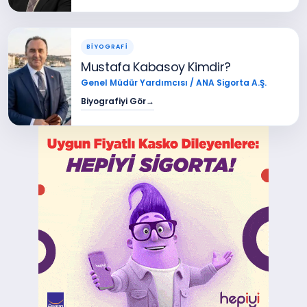
BİYOGRAFİ
Mustafa Kabasoy Kimdir?
Genel Müdür Yardımcısı / ANA Sigorta A.Ş.
Biyografiyi Gör
→