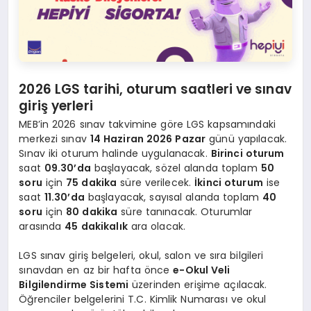
2026 LGS tarihi, oturum saatleri ve sınav
giriş yerleri
MEB’in 2026 sınav takvimine göre LGS kapsamındaki
merkezi sınav
14 Haziran 2026 Pazar
günü yapılacak.
Sınav iki oturum halinde uygulanacak.
Birinci oturum
saat
09.30’da
başlayacak, sözel alanda toplam
50
soru
için
75 dakika
süre verilecek.
İkinci oturum
ise
saat
11.30’da
başlayacak, sayısal alanda toplam
40
soru
için
80 dakika
süre tanınacak. Oturumlar
arasında
45 dakikalık
ara olacak.
LGS sınav giriş belgeleri, okul, salon ve sıra bilgileri
sınavdan en az bir hafta önce
e-Okul Veli
Bilgilendirme Sistemi
üzerinden erişime açılacak.
Öğrenciler belgelerini T.C. Kimlik Numarası ve okul