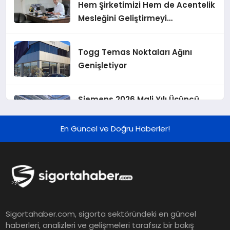
Hem Şirketimizi Hem de Acentelik
Mesleğini Geliştirmeyi
Hedefliyoruz”
Togg Temas Noktaları Ağını
Genişletiyor
Siemens 2026 Mali Yılı Üçüncü
Çeyreğinde Rekor Sipariş, Kâr ve
Yükseltilen EPS Beklentisi
En Güncel ve Doğru Haberler!
Koç Holding 2026 Yılı İlk Yarı
Finansal Sonuçlarını Açıkladı
Murat Bilim, ANA Sigorta Satış
Sigortahaber.com, sigorta sektöründeki en güncel
Grup Müdürü Olarak Atandı
haberleri, analizleri ve gelişmeleri tarafsız bir bakış