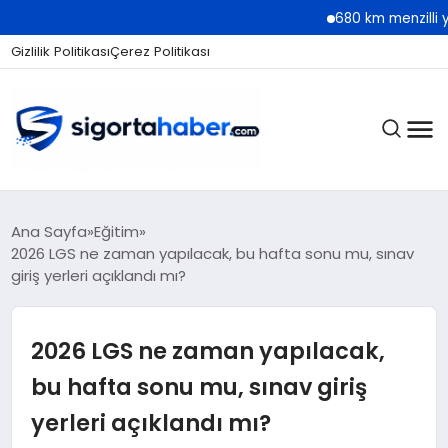
680 km menzilli yeni Hyun
Gizlilik Politikası
Çerez Politikası
SIGORTA
Ana Sayfa
Eğitim
2026 LGS ne zaman yapılacak, bu hafta sonu mu, sınav
giriş yerleri açıklandı mı?
BES / HAYAT
2026 LGS ne zaman yapılacak,
EKONOMI
bu hafta sonu mu, sınav giriş
yerleri açıklandı mı?