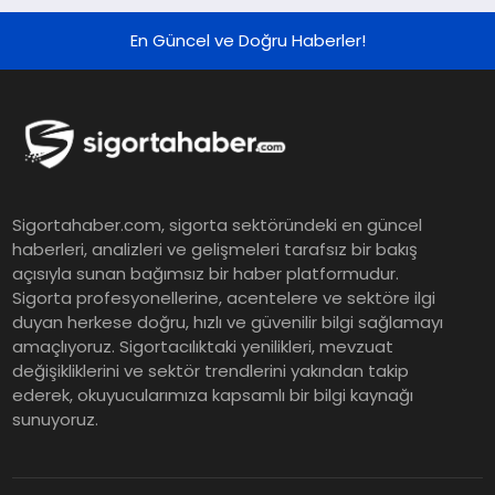
Grup Müdürü Olarak Atandı
En Güncel ve Doğru Haberler!
Tasarruf tercihi bölünüyor:
Mevduat kısa vadeyi, koruma
ürünleri uzun vadeyi tutuyor
Şekerbank 2026 İlk Yarı Finansal
Sigortahaber.com, sigorta sektöründeki en güncel
Sonuçları
haberleri, analizleri ve gelişmeleri tarafsız bir bakış
açısıyla sunan bağımsız bir haber platformudur.
Sigorta profesyonellerine, acentelere ve sektöre ilgi
ING Türkiye 2026 Yılının İlk
duyan herkese doğru, hızlı ve güvenilir bilgi sağlamayı
amaçlıyoruz. Sigortacılıktaki yenilikleri, mevzuat
Yarısına İlişkin Konsolide Finansal
değişikliklerini ve sektör trendlerini yakından takip
Sonuçlarını Açıkladı
ederek, okuyucularımıza kapsamlı bir bilgi kaynağı
sunuyoruz.
EY Küresel Siber Güvenlik
Araştırması: Yapay Zekâ Destekli