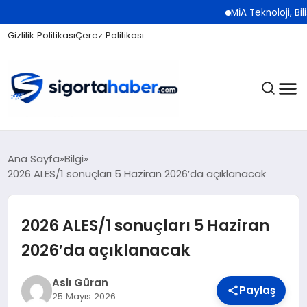
MİA Teknoloji, Bilişim 500 Ö
Gizlilik Politikası
Çerez Politikası
SIGORTA
Ana Sayfa
Bilgi
2026 ALES/1 sonuçları 5 Haziran 2026’da açıklanacak
BES / HAYAT
2026 ALES/1 sonuçları 5 Haziran
2026’da açıklanacak
EKONOMI
Aslı Güran
Paylaş
25 Mayıs 2026