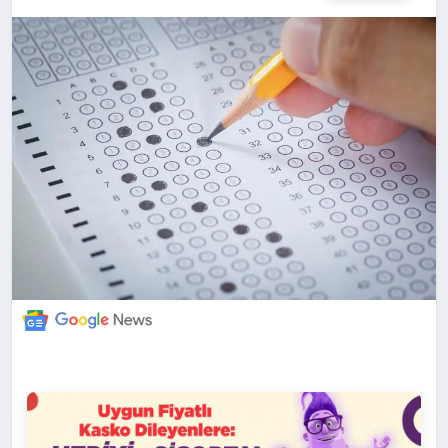
DÜNYA
BILIM VE TEKNOLOJI
OTOMOBIL
KÜNYE
İLETIŞIM