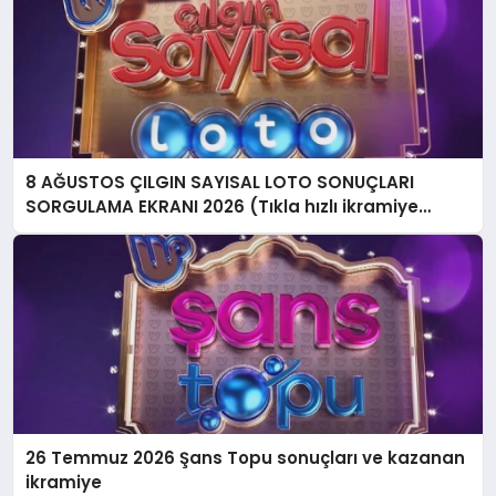
8 AĞUSTOS ÇILGIN SAYISAL LOTO SONUÇLARI
SORGULAMA EKRANI 2026 (Tıkla hızlı ikramiye
sonucu sorgulama ekranı) || Milli Piyango Online
Çılgın Sayısal Loto sonuçları açıklandı! İşte Sayısal
Loto’da kazanan numaralar listesi…
26 Temmuz 2026 Şans Topu sonuçları ve kazanan
ikramiye