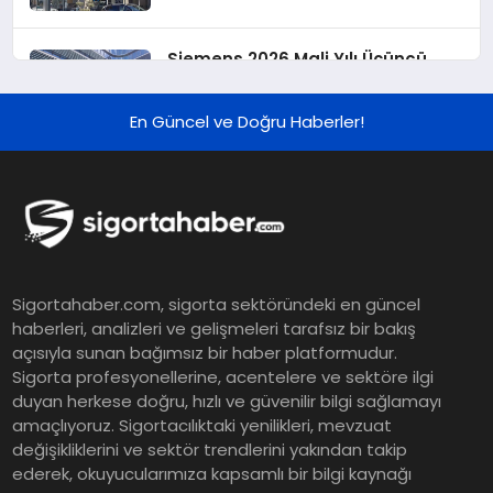
Siemens 2026 Mali Yılı Üçüncü
Çeyreğinde Rekor Sipariş, Kâr ve
Yükseltilen EPS Beklentisi
En Güncel ve Doğru Haberler!
Koç Holding 2026 Yılı İlk Yarı
Finansal Sonuçlarını Açıkladı
Murat Bilim, ANA Sigorta Satış
Sigortahaber.com, sigorta sektöründeki en güncel
Grup Müdürü Olarak Atandı
haberleri, analizleri ve gelişmeleri tarafsız bir bakış
açısıyla sunan bağımsız bir haber platformudur.
Sigorta profesyonellerine, acentelere ve sektöre ilgi
Tasarruf tercihi bölünüyor:
duyan herkese doğru, hızlı ve güvenilir bilgi sağlamayı
amaçlıyoruz. Sigortacılıktaki yenilikleri, mevzuat
Mevduat kısa vadeyi, koruma
değişikliklerini ve sektör trendlerini yakından takip
ürünleri uzun vadeyi tutuyor
ederek, okuyucularımıza kapsamlı bir bilgi kaynağı