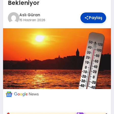
DÜNYA
Bekleniyor
Aslı Güran
Paylaş
BILIM VE TEKNOLOJI
15 Haziran 2026
OTOMOBIL
KÜNYE
İLETIŞIM