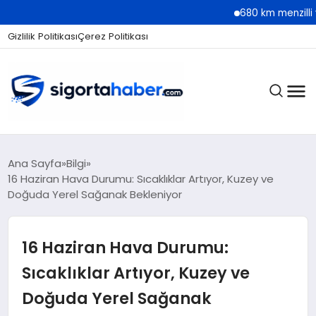
680 km menzilli yeni Hyunda
Gizlilik Politikası
Çerez Politikası
SIGORTA
Ana Sayfa
Bilgi
16 Haziran Hava Durumu: Sıcaklıklar Artıyor, Kuzey ve
Doğuda Yerel Sağanak Bekleniyor
BES / HAYAT
16 Haziran Hava Durumu:
EKONOMI
Sıcaklıklar Artıyor, Kuzey ve
Doğuda Yerel Sağanak