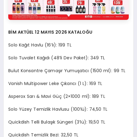
BİM AKTÜEL 12 MAYIS 2026 KATALOĞU
Solo Kağıt Havlu (16’lı): 199 TL
Solo Tuvalet Kağıdı (48’li Dev Paket): 349 TL
Bulut Konsantre Çamaşır Yumuşatıcı (1500 ml): 99 TL
Vanish Multipower Leke Çıkarıcı (1 L): 169 TL
Asperox Sarı & Mavi Güç (2×1000 ml): 189 TL
Solo Yüzey Temizlik Havlusu (100’lü): 74,50 TL
Quickdish Telli Bulaşık Süngeri (3’lü): 19,50 TL
Quickdish Temizlik Bezi: 32,50 TL