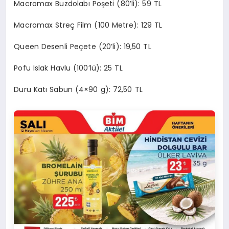
Macromax Buzdolabı Poşeti (80’li): 59 TL
Macromax Streç Film (100 Metre): 129 TL
Queen Desenli Peçete (20’li): 19,50 TL
Pofu Islak Havlu (100’lü): 25 TL
Duru Katı Sabun (4×90 g): 72,50 TL