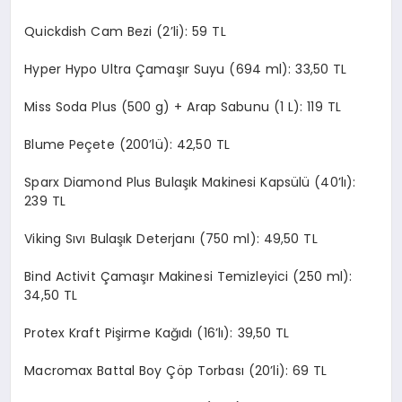
Quickdish Cam Bezi (2’li): 59 TL
Hyper Hypo Ultra Çamaşır Suyu (694 ml): 33,50 TL
Miss Soda Plus (500 g) + Arap Sabunu (1 L): 119 TL
Blume Peçete (200’lü): 42,50 TL
Sparx Diamond Plus Bulaşık Makinesi Kapsülü (40’lı):
239 TL
Viking Sıvı Bulaşık Deterjanı (750 ml): 49,50 TL
Bind Activit Çamaşır Makinesi Temizleyici (250 ml):
34,50 TL
Protex Kraft Pişirme Kağıdı (16’lı): 39,50 TL
Macromax Battal Boy Çöp Torbası (20’li): 69 TL