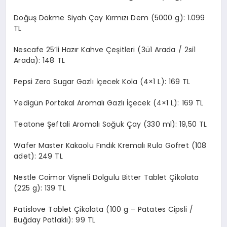
Doğuş Dökme Siyah Çay Kırmızı Dem (5000 g): 1.099
TL
Nescafe 25’li Hazır Kahve Çeşitleri (3ü1 Arada / 2si1
Arada): 148 TL
Pepsi Zero Sugar Gazlı İçecek Kola (4×1 L): 169 TL
Yedigün Portakal Aromalı Gazlı İçecek (4×1 L): 169 TL
Teatone Şeftali Aromalı Soğuk Çay (330 ml): 19,50 TL
Wafer Master Kakaolu Fındık Kremalı Rulo Gofret (108
adet): 249 TL
Nestle Coimor Vişneli Dolgulu Bitter Tablet Çikolata
(225 g): 139 TL
Patislove Tablet Çikolata (100 g – Patates Cipsli /
Buğday Patlaklı): 99 TL