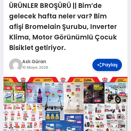
DÜNYA
ÜRÜNLER BROŞÜRÜ || Bim’de
gelecek hafta neler var? Bim
BILIM VE TEKNOLOJI
afişi Bromelain Şurubu, Inverter
Klima, Motor Görünümlü Çocuk
OTOMOBIL
Bisiklet getiriyor.
Aslı Güran
Paylaş
KÜNYE
10 Mayıs 2026
İLETIŞIM