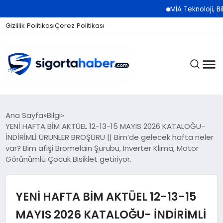
MİA Teknoloji, Bilişim 500 Ödül T
Gizlilik Politikası
Çerez Politikası
SIGORTA
Ana Sayfa
Bilgi
YENİ HAFTA BİM AKTÜEL 12-13-15 MAYIS 2026 KATALOĞU-
İNDİRİMLİ ÜRÜNLER BROŞÜRÜ || Bim’de gelecek hafta neler
var? Bim afişi Bromelain Şurubu, Inverter Klima, Motor
BES / HAYAT
Görünümlü Çocuk Bisiklet getiriyor.
EKONOMI
YENİ HAFTA BİM AKTÜEL 12-13-15
MAYIS 2026 KATALOĞU- İNDİRİMLİ