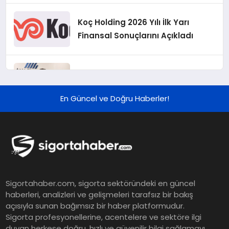
Koç Holding 2026 Yılı İlk Yarı
Finansal Sonuçlarını Açıkladı
Murat Bilim, ANA Sigorta Satış
Grup Müdürü Olarak Atandı
En Güncel ve Doğru Haberler!
Tasarruf tercihi bölünüyor:
Mevduat kısa vadeyi, koruma
ürünleri uzun vadeyi tutuyor
Şekerbank 2026 İlk Yarı Finansal
Sigortahaber.com, sigorta sektöründeki en güncel
Sonuçları
haberleri, analizleri ve gelişmeleri tarafsız bir bakış
açısıyla sunan bağımsız bir haber platformudur.
Sigorta profesyonellerine, acentelere ve sektöre ilgi
ING Türkiye 2026 Yılının İlk
duyan herkese doğru, hızlı ve güvenilir bilgi sağlamayı