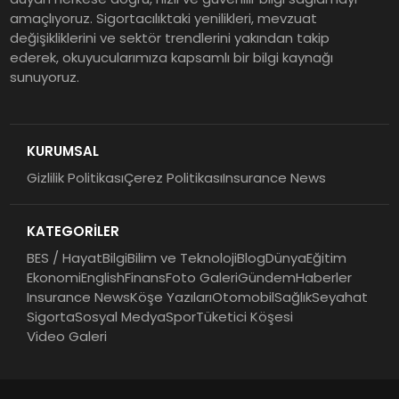
amaçlıyoruz. Sigortacılıktaki yenilikleri, mevzuat
Yarısına İlişkin Konsolide Finansal
değişikliklerini ve sektör trendlerini yakından takip
Sonuçlarını Açıkladı
ederek, okuyucularımıza kapsamlı bir bilgi kaynağı
sunuyoruz.
EY Küresel Siber Güvenlik
Araştırması: Yapay Zekâ Destekli
Tehditler ve Kurumsal
KURUMSAL
Dayanıklılık
Gizlilik Politikası
Çerez Politikası
Insurance News
Sigorta Mobil İzmir Bölge
Müdürlüğü Faaliyete Başladı
KATEGORİLER
BES / Hayat
Bilgi
Bilim ve Teknoloji
Blog
Dünya
Eğitim
Ekonomi
English
Finans
Foto Galeri
Gündem
Haberler
Insurance News
Köşe Yazıları
Otomobil
Sağlık
Seyahat
Sigorta
Sosyal Medya
Spor
Tüketici Köşesi
Video Galeri