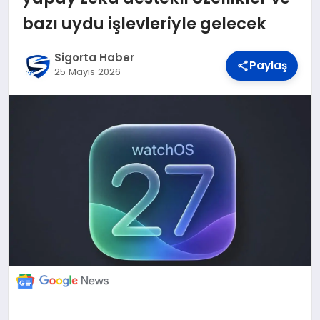
DÜNYA
bazı uydu işlevleriyle gelecek
BILIM VE TEKNOLOJI
Sigorta Haber
Paylaş
25 Mayıs 2026
OTOMOBIL
KÜNYE
İLETIŞIM