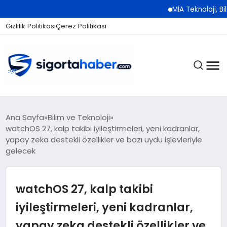
MİA Teknoloji, Bilişim 500 
Gizlilik Politikası
Çerez Politikası
SIGORTA
Ana Sayfa
Bilim ve Teknoloji
watchOS 27, kalp takibi iyileştirmeleri, yeni kadranlar,
yapay zeka destekli özellikler ve bazı uydu işlevleriyle
gelecek
BES / HAYAT
watchOS 27, kalp takibi
EKONOMI
iyileştirmeleri, yeni kadranlar,
yapay zeka destekli özellikler ve