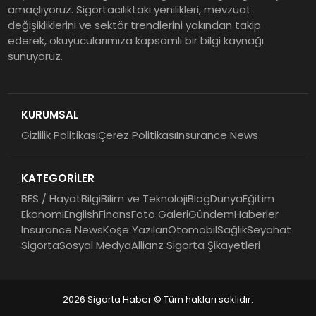
amaçlıyoruz. Sigortacılıktaki yenilikleri, mevzuat
Yarısına İlişkin Konsolide Finansal
değişikliklerini ve sektör trendlerini yakından takip
Sonuçlarını Açıkladı
ederek, okuyucularımıza kapsamlı bir bilgi kaynağı
sunuyoruz.
EY Küresel Siber Güvenlik
Araştırması: Yapay Zekâ Destekli
Tehditler ve Kurumsal
KURUMSAL
Dayanıklılık
Gizlilik Politikası
Çerez Politikası
Insurance News
Sigorta Mobil İzmir Bölge
Müdürlüğü Faaliyete Başladı
KATEGORİLER
BES / Hayat
Bilgi
Bilim ve Teknoloji
Blog
Dünya
Eğitim
Ekonomi
English
Finans
Foto Galeri
Gündem
Haberler
Insurance News
Köşe Yazıları
Otomobil
Sağlık
Seyahat
Sigorta
Sosyal Medya
Allianz Sigorta Şikayetleri
2026 Sigorta Haber © Tüm hakları saklıdır.