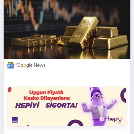
DÜNYA
BILIM VE TEKNOLOJI
OTOMOBIL
KÜNYE
İLETIŞIM