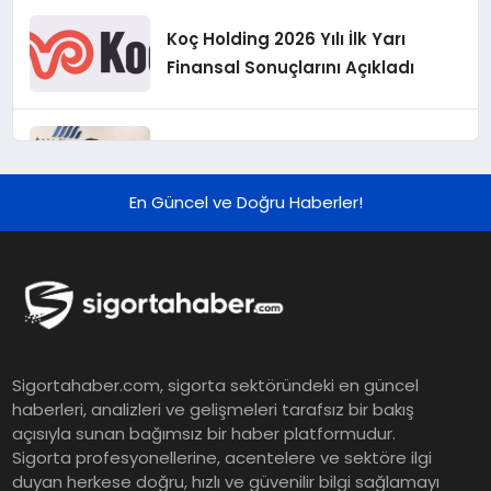
Koç Holding 2026 Yılı İlk Yarı
Finansal Sonuçlarını Açıkladı
Murat Bilim, ANA Sigorta Satış
Grup Müdürü Olarak Atandı
En Güncel ve Doğru Haberler!
Tasarruf tercihi bölünüyor:
Mevduat kısa vadeyi, koruma
ürünleri uzun vadeyi tutuyor
Şekerbank 2026 İlk Yarı Finansal
Sigortahaber.com, sigorta sektöründeki en güncel
Sonuçları
haberleri, analizleri ve gelişmeleri tarafsız bir bakış
açısıyla sunan bağımsız bir haber platformudur.
Sigorta profesyonellerine, acentelere ve sektöre ilgi
ING Türkiye 2026 Yılının İlk
duyan herkese doğru, hızlı ve güvenilir bilgi sağlamayı