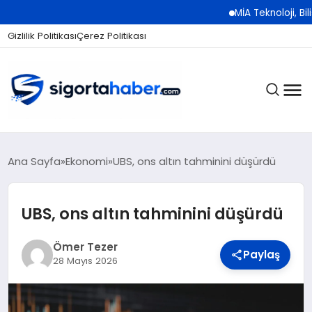
MİA Teknoloji, Bilişim 50
Gizlilik Politikası
Çerez Politikası
SIGORTA
Ana Sayfa
Ekonomi
UBS, ons altın tahminini düşürdü
UBS, ons altın tahminini düşürdü
BES / HAYAT
Ömer Tezer
Paylaş
28 Mayıs 2026
EKONOMI