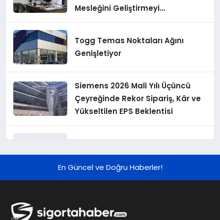
Mesleğini Geliştirmeyi
Hedefliyoruz”
Togg Temas Noktaları Ağını
Genişletiyor
Siemens 2026 Mali Yılı Üçüncü
Çeyreğinde Rekor Sipariş, Kâr ve
Yükseltilen EPS Beklentisi
Koç Holding 2026 Yılı İlk Yarı
Finansal Sonuçlarını Açıkladı
En Güncel ve Doğru Haberler!
Murat Bilim, ANA Sigorta Satış
Grup Müdürü Olarak Atandı