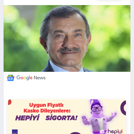
DÜNYA
BILIM VE TEKNOLOJI
OTOMOBIL
KÜNYE
İLETIŞIM