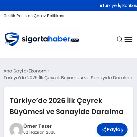
Türkiye İş Bankası Grub
Gizlilik Politikası
Çerez Politikası
SIGORTA
Ana Sayfa
Ekonomi
Türkiye’de 2026 İlk Çeyrek Büyümesi ve Sanayide Daralma
BES / HAYAT
Türkiye’de 2026 İlk Çeyrek
Büyümesi ve Sanayide Daralma
EKONOMI
Ömer Tezer
Paylaş
02 Haziran 2026