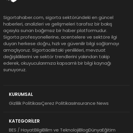
Tasarruf tercihi bölünüyor:
Sigortahaber.com, sigorta sektöründeki en güncel
Mevduat kısa vadeyi, koruma
haberleri, analizleri ve gelişmeleri tarafsız bir bakış
ürünleri uzun vadeyi tutuyor
açısıyla sunan bağımsız bir haber platformudur.
Sigorta profesyonellerine, acentelere ve sektöre ilgi
duyan herkese doğru, hızlı ve güvenilir bilgi sağlamayı
Şekerbank 2026 İlk Yarı Finansal
amaçlıyoruz. Sigortacılıktaki yenilikleri, mevzuat
Sonuçları
değişikliklerini ve sektör trendlerini yakından takip
ederek, okuyucularımıza kapsamlı bir bilgi kaynağı
sunuyoruz.
ING Türkiye 2026 Yılının İlk
Yarısına İlişkin Konsolide Finansal
Sonuçlarını Açıkladı
KURUMSAL
Gizlilik Politikası
Çerez Politikası
Insurance News
EY Küresel Siber Güvenlik
Araştırması: Yapay Zekâ Destekli
KATEGORİLER
Tehditler ve Kurumsal
Dayanıklılık
BES / Hayat
Bilgi
Bilim ve Teknoloji
Blog
Dünya
Eğitim