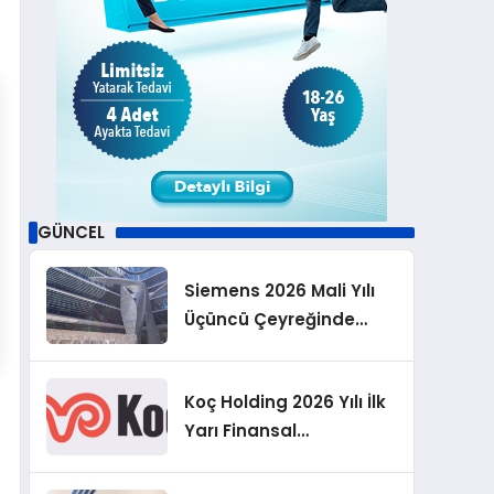
GÜNCEL
Siemens 2026 Mali Yılı
Üçüncü Çeyreğinde
Rekor Sipariş, Kâr ve
Yükseltilen EPS
Koç Holding 2026 Yılı İlk
Beklentisi
Yarı Finansal
Sonuçlarını Açıkladı