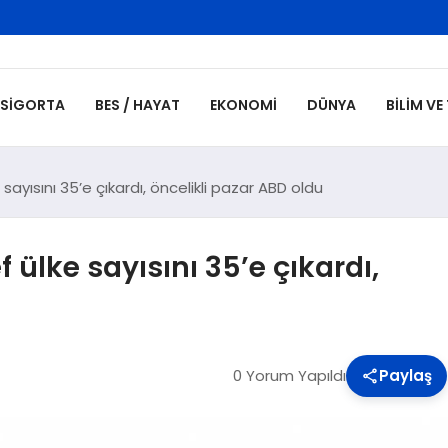
SIGORTA
BES / HAYAT
EKONOMI
DÜNYA
BILIM VE
ayısını 35’e çıkardı, öncelikli pazar ABD oldu
 ülke sayısını 35’e çıkardı,
0 Yorum Yapıldı
Paylaş