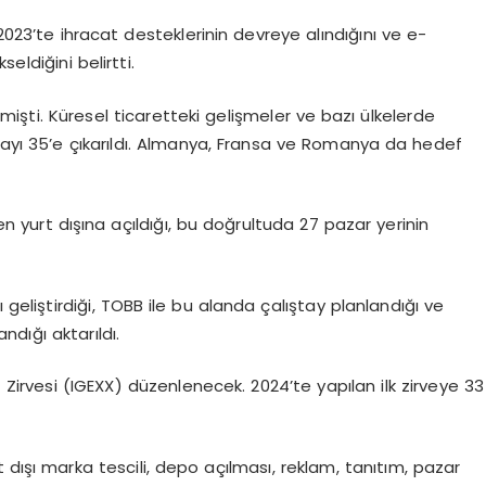
 2023’te ihracat desteklerinin devreye alındığını ve e-
eldiğini belirtti.
mişti. Küresel ticaretteki gelişmeler ve bazı ülkelerde
 sayı 35’e çıkarıldı. Almanya, Fransa ve Romanya da hedef
den yurt dışına açıldığı, bu doğrultuda 27 pazar yerinin
 geliştirdiği, TOBB ile bu alanda çalıştay planlandığı ve
ndığı aktarıldı.
t Zirvesi (IGEXX) düzenlenecek. 2024’te yapılan ilk zirveye 33
 dışı marka tescili, depo açılması, reklam, tanıtım, pazar