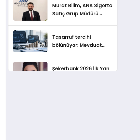
Murat Bilim, ANA Sigorta
Satış Grup Müdürü
Olarak Atandı
Tasarruf tercihi
bölünüyor: Mevduat
kısa vadeyi, koruma
ürünleri uzun vadeyi
Şekerbank 2026 İlk Yarı
tutuyor
Finansal Sonuçları
ING Türkiye 2026 Yılının
İlk Yarısına İlişkin
Konsolide Finansal
Sonuçlarını Açıkladı
EY Küresel Siber
Güvenlik Araştırması: