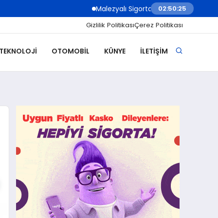
Malezyalı Sigorta Şirketleri Müşteri İletişim
02:50:27
Gizlilik Politikası
Çerez Politikası
 TEKNOLOJI
OTOMOBIL
KÜNYE
İLETIŞIM