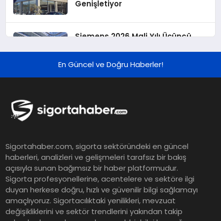
Genişletiyor
Siemens 2026 Mali Yılı Üçüncü
Çeyreğinde Rekor Sipariş, Kâr ve
Yükseltilen EPS Beklentisi
En Güncel ve Doğru Haberler!
Koç Holding 2026 Yılı İlk Yarı
Finansal Sonuçlarını Açıkladı
Murat Bilim, ANA Sigorta Satış
Sigortahaber.com, sigorta sektöründeki en güncel
Grup Müdürü Olarak Atandı
haberleri, analizleri ve gelişmeleri tarafsız bir bakış
açısıyla sunan bağımsız bir haber platformudur.
Sigorta profesyonellerine, acentelere ve sektöre ilgi
Tasarruf tercihi bölünüyor:
duyan herkese doğru, hızlı ve güvenilir bilgi sağlamayı
amaçlıyoruz. Sigortacılıktaki yenilikleri, mevzuat
Mevduat kısa vadeyi, koruma
değişikliklerini ve sektör trendlerini yakından takip
ürünleri uzun vadeyi tutuyor