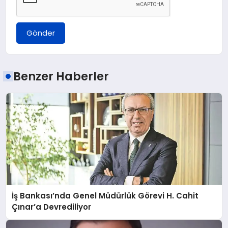
Gönder
Benzer Haberler
İş Bankası’nda Genel Müdürlük Görevi H. Cahit
Çınar’a Devrediliyor