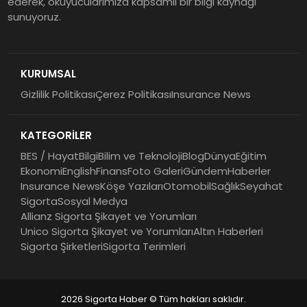
ederek, okuyucularımıza kapsamlı bir bilgi kaynağı
sunuyoruz.
Şekerbank 2026 İlk Yarı Finansal
Sonuçları
KURUMSAL
Gizlilik Politikası
Çerez Politikası
Insurance News
ING Türkiye 2026 Yılının İlk
Yarısına İlişkin Konsolide Finansal
KATEGORİLER
Sonuçlarını Açıkladı
BES / Hayat
Bilgi
Bilim ve Teknoloji
Blog
Dünya
Eğitim
Ekonomi
English
Finans
Foto Galeri
Gündem
Haberler
Insurance News
Köşe Yazıları
Otomobil
Sağlık
Seyahat
Sigorta
Sosyal Medya
Allianz Sigorta Şikayet ve Yorumları
Unico Sigorta Şikayet ve Yorumları
Altın Haberleri
Sigorta Şirketleri
Sigorta Terimleri
2026 Sigorta Haber © Tüm hakları saklıdır.