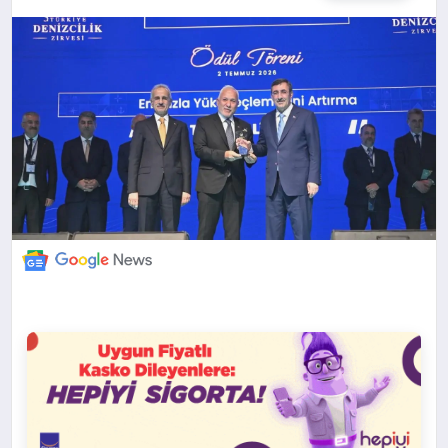
DÜNYA
BILIM VE TEKNOLOJI
OTOMOBIL
KÜNYE
İLETIŞIM