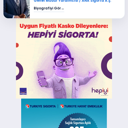
Genel Müdür Yardımcısı / ANA Sigorta A.Ş.
Biyografiyi Gör
→