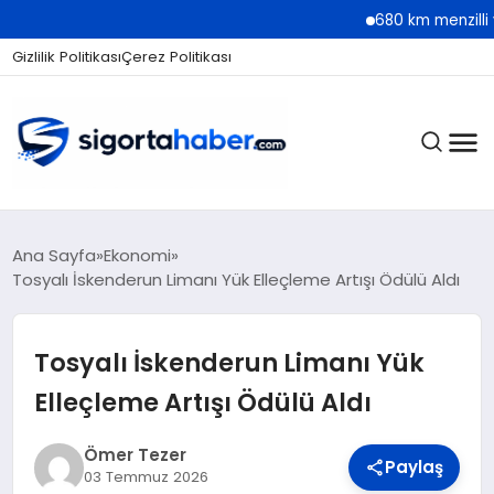
680 km menzilli yeni Hyun
Gizlilik Politikası
Çerez Politikası
SIGORTA
Ana Sayfa
Ekonomi
Tosyalı İskenderun Limanı Yük Elleçleme Artışı Ödülü Aldı
BES / HAYAT
Tosyalı İskenderun Limanı Yük
Elleçleme Artışı Ödülü Aldı
EKONOMI
Ömer Tezer
Paylaş
03 Temmuz 2026