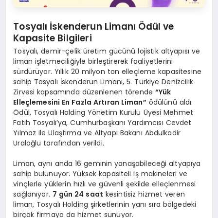
Tosyalı İskenderun Limanı Ödül ve
Kapasite Bilgileri
Tosyalı, demir-çelik üretim gücünü lojistik altyapısı ve
liman işletmeciliğiyle birleştirerek faaliyetlerini
sürdürüyor. Yıllık 20 milyon ton elleçleme kapasitesine
sahip Tosyalı İskenderun Limanı, 5. Türkiye Denizcilik
Zirvesi kapsamında düzenlenen törende
“Yük
Elleçlemesini En Fazla Artıran Liman”
ödülünü aldı.
Ödül, Tosyalı Holding Yönetim Kurulu Üyesi Mehmet
Fatih Tosyalı’ya, Cumhurbaşkanı Yardımcısı Cevdet
Yılmaz ile Ulaştırma ve Altyapı Bakanı Abdulkadir
Uraloğlu tarafından verildi.
Liman, aynı anda 16 geminin yanaşabileceği altyapıya
sahip bulunuyor. Yüksek kapasiteli iş makineleri ve
vinçlerle yüklerin hızlı ve güvenli şekilde elleçlenmesi
sağlanıyor.
7 gün 24 saat
kesintisiz hizmet veren
liman, Tosyalı Holding şirketlerinin yanı sıra bölgedeki
birçok firmaya da hizmet sunuyor.