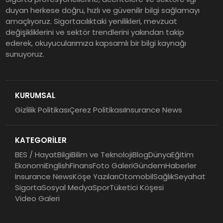
EY Küresel Siber Güvenlik
duyan herkese doğru, hızlı ve güvenilir bilgi sağlamayı
amaçlıyoruz. Sigortacılıktaki yenilikleri, mevzuat
Araştırması: Yapay Zekâ Destekli
değişikliklerini ve sektör trendlerini yakından takip
Tehditler ve Kurumsal
ederek, okuyucularımıza kapsamlı bir bilgi kaynağı
Dayanıklılık
sunuyoruz.
Sigorta Mobil İzmir Bölge
Müdürlüğü Faaliyete Başladı
KURUMSAL
Gizlilik Politikası
Çerez Politikası
Insurance News
Ser Glass Oto Camları 6. Yaşını
Kutluyor
KATEGORİLER
BES / Hayat
Bilgi
Bilim ve Teknoloji
Blog
Dünya
Eğitim
Ekonomi
English
Finans
Foto Galeri
Gündem
Haberler
Insurance News
Köşe Yazıları
Otomobil
Sağlık
Seyahat
Sigorta
Sosyal Medya
Spor
Tüketici Köşesi
Video Galeri