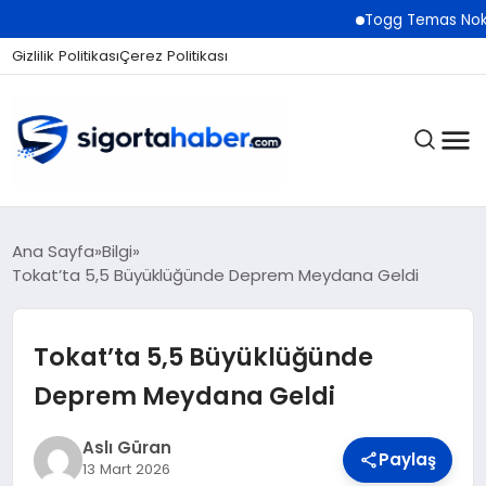
Togg Temas Noktaları Ağın
Gizlilik Politikası
Çerez Politikası
SIGORTA
Ana Sayfa
Bilgi
Tokat’ta 5,5 Büyüklüğünde Deprem Meydana Geldi
BES / HAYAT
Tokat’ta 5,5 Büyüklüğünde
Deprem Meydana Geldi
EKONOMI
Aslı Güran
Paylaş
13 Mart 2026