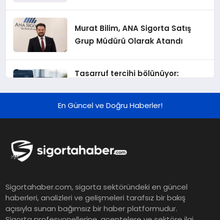
Murat Bilim, ANA Sigorta Satış
Grup Müdürü Olarak Atandı
Tasarruf tercihi bölünüyor:
Mevduat kısa vadeyi, koruma
ürünleri uzun vadeyi tutuyor
En Güncel ve Doğru Haberler!
Şekerbank 2026 İlk Yarı Finansal
Sonuçları
ING Türkiye 2026 Yılının İlk
Sigortahaber.com, sigorta sektöründeki en güncel
Yarısına İlişkin Konsolide Finansal
haberleri, analizleri ve gelişmeleri tarafsız bir bakış
Sonuçlarını Açıkladı
açısıyla sunan bağımsız bir haber platformudur.
Sigorta profesyonellerine, acentelere ve sektöre ilgi