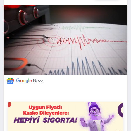
DÜNYA
BILIM VE TEKNOLOJI
OTOMOBIL
KÜNYE
İLETIŞIM