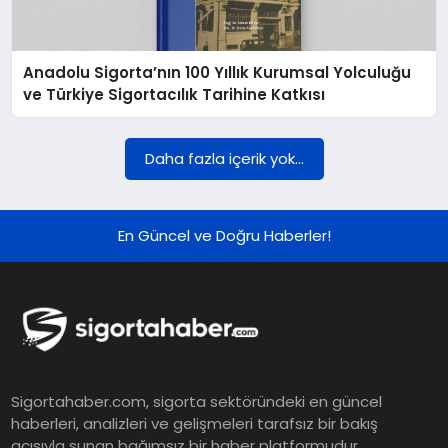
DÜNYA
Anadolu Sigorta’nın 100 Yıllık Kurumsal Yolculuğu
BILIM VE TEKNOLOJI
ve Türkiye Sigortacılık Tarihine Katkısı
OTOMOBIL
Daha fazla içerik yok...
KÜNYE
En Güncel ve Doğru Haberler!
İLETIŞIM
Sigortahaber.com, sigorta sektöründeki en güncel
haberleri, analizleri ve gelişmeleri tarafsız bir bakış
açısıyla sunan bağımsız bir haber platformudur.