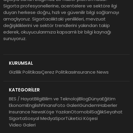
Sigorta profesyonellerine, acentelere ve sektöre ilgi
duyan herkese doğru, hızlı ve güvenilir bilgi sağlamayı
amaçlıyoruz. Sigortacılıktaki yenilikleri, mevzuat
değişikliklerini ve sektör trendlerini yakından takip
ederek, okuyucularımıza kapsamlı bir bilgi kaynağı
sunuyoruz.
KURUMSAL
Gizlilik Politikası
Çerez Politikası
Insurance News
KATEGORİLER
BES / Hayat
Bilgi
Bilim ve Teknoloji
Blog
Dünya
Eğitim
Ekonomi
English
Finans
Foto Galeri
Gündem
Haberler
Insurance News
Köşe Yazıları
Otomobil
Sağlık
Seyahat
Sigorta
Sosyal Medya
Spor
Tüketici Köşesi
Video Galeri