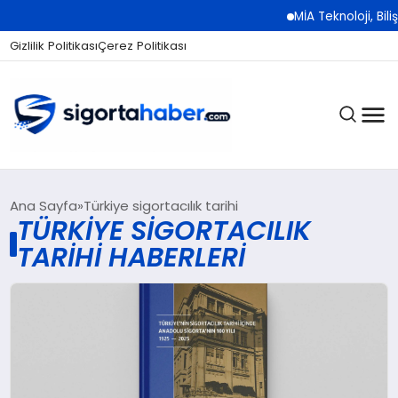
MİA Teknoloji, Biliş
Gizlilik Politikası
Çerez Politikası
SIGORTA
Ana Sayfa
Türkiye sigortacılık tarihi
TÜRKIYE SIGORTACILIK
TARIHI HABERLERI
BES / HAYAT
EKONOMI