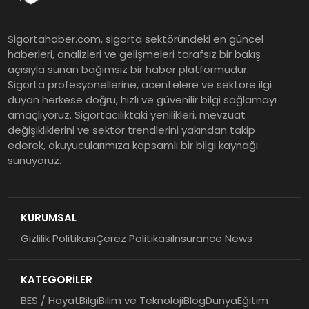
Sigortahaber.com, sigorta sektöründeki en güncel
haberleri, analizleri ve gelişmeleri tarafsız bir bakış
açısıyla sunan bağımsız bir haber platformudur.
Sigorta profesyonellerine, acentelere ve sektöre ilgi
duyan herkese doğru, hızlı ve güvenilir bilgi sağlamayı
amaçlıyoruz. Sigortacılıktaki yenilikleri, mevzuat
değişikliklerini ve sektör trendlerini yakından takip
ederek, okuyucularımıza kapsamlı bir bilgi kaynağı
sunuyoruz.
KURUMSAL
Gizlilik Politikası
Çerez Politikası
Insurance News
KATEGORİLER
BES / Hayat
Bilgi
Bilim ve Teknoloji
Blog
Dünya
Eğitim