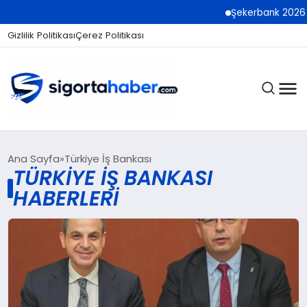
Şekerbank 2026 İlk Y
Gizlilik Politikası
Çerez Politikası
SIGORTA
Ana Sayfa
Türkiye İş Bankası
TÜRKIYE İŞ BANKASI
HABERLERI
BES / HAYAT
EKONOMI