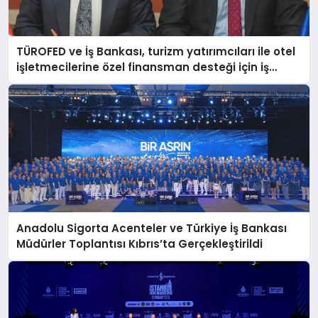
DÜNYA
TÜROFED ve İş Bankası, turizm yatırımcıları ile otel
BILIM VE TEKNOLOJI
işletmecilerine özel finansman desteği için iş
birliği başlattı
OTOMOBIL
KÜNYE
İLETIŞIM
Anadolu Sigorta Acenteler ve Türkiye İş Bankası
Müdürler Toplantısı Kıbrıs’ta Gerçekleştirildi