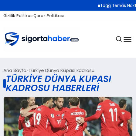
Togg Temas Noktala
Gizlilik Politikası
Çerez Politikası
SIGORTA
Ana Sayfa
Türkiye Dünya Kupası kadrosu
TÜRKIYE DÜNYA KUPASI
KADROSU HABERLERI
BES / HAYAT
EKONOMI