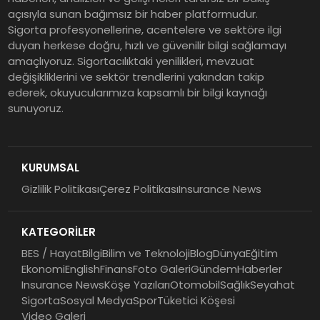
açısıyla sunan bağımsız bir haber platformudur.
Sigorta profesyonellerine, acentelere ve sektöre ilgi
duyan herkese doğru, hızlı ve güvenilir bilgi sağlamayı
amaçlıyoruz. Sigortacılıktaki yenilikleri, mevzuat
değişikliklerini ve sektör trendlerini yakından takip
ederek, okuyucularımıza kapsamlı bir bilgi kaynağı
sunuyoruz.
KURUMSAL
Gizlilik Politikası
Çerez Politikası
Insurance News
KATEGORİLER
BES / Hayat
Bilgi
Bilim ve Teknoloji
Blog
Dünya
Eğitim
Ekonomi
English
Finans
Foto Galeri
Gündem
Haberler
Insurance News
Köşe Yazıları
Otomobil
Sağlık
Seyahat
Sigorta
Sosyal Medya
Spor
Tüketici Köşesi
Video Galeri