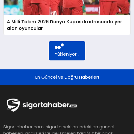
DÜNYA
A Milli Takım 2026 Dünya Kupası kadrosunda yer
BILIM VE TEKNOLOJI
alan oyuncular
OTOMOBIL
Yükleniyor...
KÜNYE
En Güncel ve Doğru Haberler!
İLETIŞIM
Sigortahaber.com, sigorta sektöründeki en güncel
haberleri, analizleri ve gelişmeleri tarafsız bir bakış