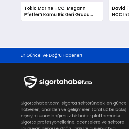
Tokio Marine HCC, Megann
David 
Pfeffer’ı Kamu Riskleri Grubu
HCC Int
Başkanı olarak atadı
En Güncel ve Doğru Haberler!
Sigortahaber.com, sigorta sektöründeki en güncel
haberleri, analizleri ve gelişmeleri tarafsız bir bakış
açısıyla sunan bağımsız bir haber platformudur.
Sigorta profesyonellerine, acentelere ve sektöre
ilgi duyan herkese doğru, hızlı ve güvenilir bilgi