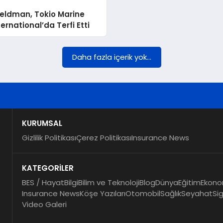
Feldman, Tokio Marine
ernational’da Terfi Etti
Daha fazla içerik yok...
KURUMSAL
Gizlilik Politikası
Çerez Politikası
Insurance News
KATEGORİLER
BES / Hayat
Bilgi
Bilim ve Teknoloji
Blog
Dünya
Eğitim
Ekono
Insurance News
Köşe Yazıları
Otomobil
Sağlık
Seyahat
Si
Video Galeri