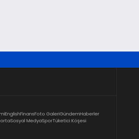
mi
English
Finans
Foto Galeri
Gündem
Haberler
gorta
Sosyal Medya
Spor
Tüketici Köşesi