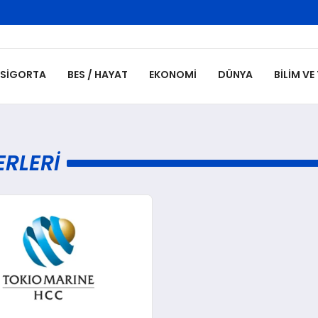
SIGORTA
BES / HAYAT
EKONOMI
DÜNYA
BILIM VE
RLERI