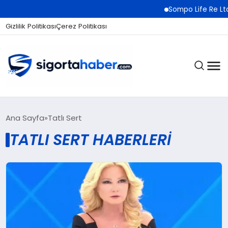
Sompo Life Re Ltd. 
Gizlilik Politikası
Çerez Politikası
SIGORTA
Ana Sayfa
Tatlı Sert
TATLI SERT HABERLERI
BES / HAYAT
EKONOMI