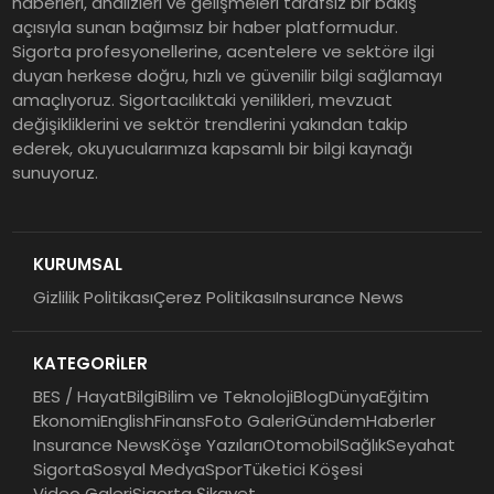
haberleri, analizleri ve gelişmeleri tarafsız bir bakış
açısıyla sunan bağımsız bir haber platformudur.
Sigorta profesyonellerine, acentelere ve sektöre ilgi
duyan herkese doğru, hızlı ve güvenilir bilgi sağlamayı
amaçlıyoruz. Sigortacılıktaki yenilikleri, mevzuat
değişikliklerini ve sektör trendlerini yakından takip
ederek, okuyucularımıza kapsamlı bir bilgi kaynağı
sunuyoruz.
KURUMSAL
Gizlilik Politikası
Çerez Politikası
Insurance News
KATEGORİLER
BES / Hayat
Bilgi
Bilim ve Teknoloji
Blog
Dünya
Eğitim
Ekonomi
English
Finans
Foto Galeri
Gündem
Haberler
Insurance News
Köşe Yazıları
Otomobil
Sağlık
Seyahat
Sigorta
Sosyal Medya
Spor
Tüketici Köşesi
Video Galeri
Sigorta Şikayet