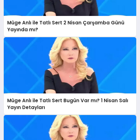
DÜNYA
Müge Anlı ile Tatlı Sert 2 Nisan Çarşamba Günü
BILIM VE TEKNOLOJI
Yayında mı?
OTOMOBIL
KÜNYE
İLETIŞIM
Müge Anlı ile Tatlı Sert Bugün Var mı? 1 Nisan Salı
Yayın Detayları