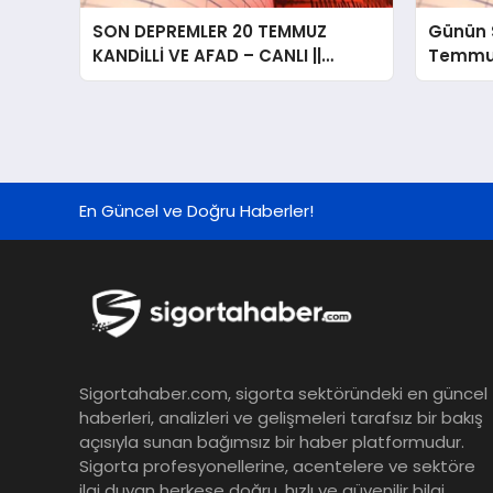
SON DEPREMLER 20 TEMMUZ
Günün 
KANDİLLİ VE AFAD – CANLI ||
Temmuz 
Bugün deprem mi oldu? En son
deprem nerede ne zaman kaç
büyüklüğünde oldu? İşte güncel
depremler listesi…
En Güncel ve Doğru Haberler!
Sigortahaber.com, sigorta sektöründeki en güncel
haberleri, analizleri ve gelişmeleri tarafsız bir bakış
açısıyla sunan bağımsız bir haber platformudur.
Sigorta profesyonellerine, acentelere ve sektöre
ilgi duyan herkese doğru, hızlı ve güvenilir bilgi