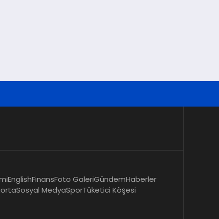
mi
English
Finans
Foto Galeri
Gündem
Haberler
gorta
Sosyal Medya
Spor
Tüketici Köşesi