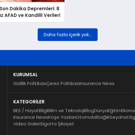
Son Dakika Depremleri: 8
AFAD ve Kandilli Verileri
Daha fazla içerik yok...
KURUMSAL
Gizlilik Politikası
Çerez Politikası
Insurance News
KATEGORİLER
BES / Hayat
Bilgi
Bilim ve Teknoloji
Blog
Dünya
Eğitim
Ekono
Insurance News
Köşe Yazıları
Otomobil
Sağlık
Seyahat
Si
Video Galeri
Sigorta Şikayet