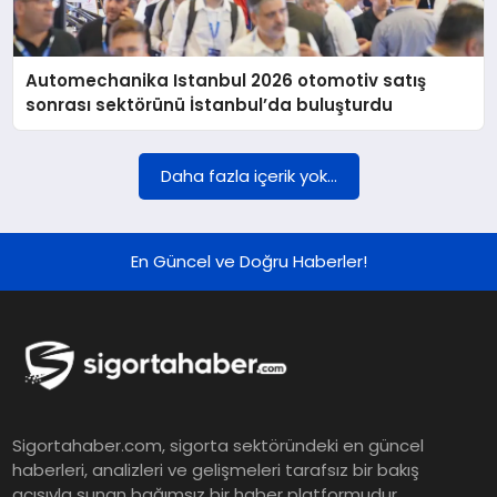
DÜNYA
Automechanika Istanbul 2026 otomotiv satış
BILIM VE TEKNOLOJI
sonrası sektörünü İstanbul’da buluşturdu
OTOMOBIL
Daha fazla içerik yok...
KÜNYE
En Güncel ve Doğru Haberler!
İLETIŞIM
Sigortahaber.com, sigorta sektöründeki en güncel
haberleri, analizleri ve gelişmeleri tarafsız bir bakış
açısıyla sunan bağımsız bir haber platformudur.