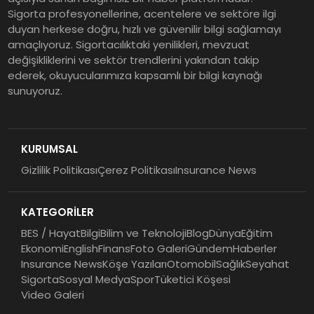
Sigorta profesyonellerine, acentelere ve sektöre ilgi
duyan herkese doğru, hızlı ve güvenilir bilgi sağlamayı
amaçlıyoruz. Sigortacılıktaki yenilikleri, mevzuat
değişikliklerini ve sektör trendlerini yakından takip
ederek, okuyucularımıza kapsamlı bir bilgi kaynağı
sunuyoruz.
KURUMSAL
Gizlilik Politikası
Çerez Politikası
Insurance News
KATEGORİLER
BES / Hayat
Bilgi
Bilim ve Teknoloji
Blog
Dünya
Eğitim
Ekonomi
English
Finans
Foto Galeri
Gündem
Haberler
Insurance News
Köşe Yazıları
Otomobil
Sağlık
Seyahat
Sigorta
Sosyal Medya
Spor
Tüketici Köşesi
Video Galeri