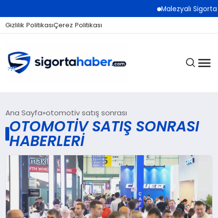
Malezyalı Sigorta Ş
Gizlilik Politikası
Çerez Politikası
SIGORTA
Ana Sayfa
otomotiv satış sonrası
OTOMOTIV SATIŞ SONRASI
HABERLERI
BES / HAYAT
EKONOMI