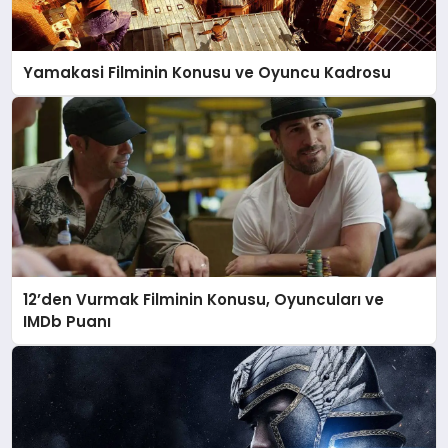
DÜNYA
Yamakasi Filminin Konusu ve Oyuncu Kadrosu
BILIM VE TEKNOLOJI
OTOMOBIL
KÜNYE
12’den Vurmak Filminin Konusu, Oyuncuları ve
İLETIŞIM
IMDb Puanı