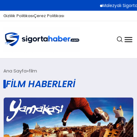
Malezyalı Sigorta Şirke
Gizlilik Politikası
Çerez Politikası
SIGORTA
Ana Sayfa
film
FILM HABERLERI
BES / HAYAT
EKONOMI