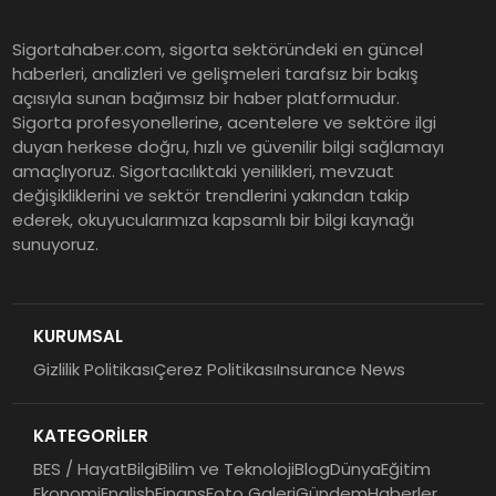
Sigortahaber.com, sigorta sektöründeki en güncel
haberleri, analizleri ve gelişmeleri tarafsız bir bakış
açısıyla sunan bağımsız bir haber platformudur.
Sigorta profesyonellerine, acentelere ve sektöre ilgi
duyan herkese doğru, hızlı ve güvenilir bilgi sağlamayı
amaçlıyoruz. Sigortacılıktaki yenilikleri, mevzuat
değişikliklerini ve sektör trendlerini yakından takip
ederek, okuyucularımıza kapsamlı bir bilgi kaynağı
sunuyoruz.
KURUMSAL
Gizlilik Politikası
Çerez Politikası
Insurance News
KATEGORİLER
BES / Hayat
Bilgi
Bilim ve Teknoloji
Blog
Dünya
Eğitim
Ekonomi
English
Finans
Foto Galeri
Gündem
Haberler