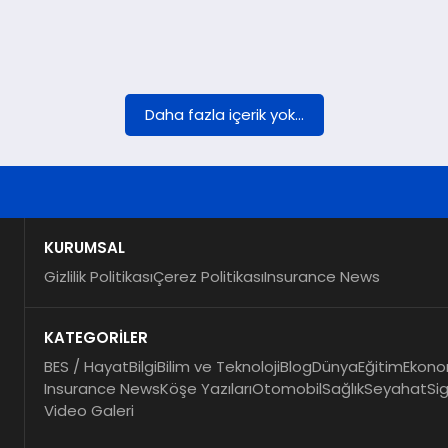
Daha fazla içerik yok...
KURUMSAL
Gizlilik Politikası
Çerez Politikası
Insurance News
KATEGORİLER
BES / Hayat
Bilgi
Bilim ve Teknoloji
Blog
Dünya
Eğitim
Ekono
Insurance News
Köşe Yazıları
Otomobil
Sağlık
Seyahat
Si
Video Galeri