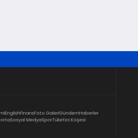
mi
English
Finans
Foto Galeri
Gündem
Haberler
gorta
Sosyal Medya
Spor
Tüketici Köşesi