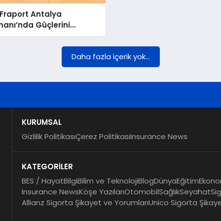
Fraport Antalya
anı’nda Güçlerini
rdi
Daha fazla içerik yok...
KURUMSAL
Gizlilik Politikası
Çerez Politikası
Insurance News
KATEGORİLER
BES / Hayat
Bilgi
Bilim ve Teknoloji
Blog
Dünya
Eğitim
Ekono
Insurance News
Köşe Yazıları
Otomobil
Sağlık
Seyahat
Si
Allianz Sigorta Şikayet ve Yorumları
Unico Sigorta Şikay