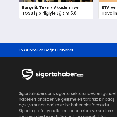
Borçelik Teknik Akademi ve
BTA ve 
TOSB iş birliğiyle Eğitim 5.0
Havalim
Summit düzenlendi
Birleşti
En Güncel ve Doğru Haberler!
Sigortahaber.com, sigorta sektöründeki en güncel
haberleri, analizleri ve gelişmeleri tarafsız bir bakış
açısıyla sunan bağımsız bir haber platformudur.
Sigorta profesyonellerine, acentelere ve sektöre
ilgi duyan herkese doğru, hızlı ve güvenilir bilgi