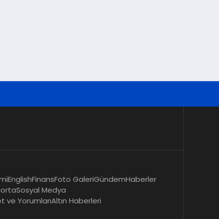
mi
English
Finans
Foto Galeri
Gündem
Haberler
gorta
Sosyal Medya
et ve Yorumları
Altın Haberleri