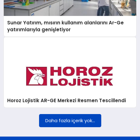
DÜNYA
Sunar Yatırım, mısırın kullanım alanlarını Ar-Ge
BILIM VE TEKNOLOJI
yatırımlarıyla genişletiyor
OTOMOBIL
KÜNYE
İLETIŞIM
Horoz Lojistik AR-GE Merkezi Resmen Tescillendi
Daha fazla içerik yok...