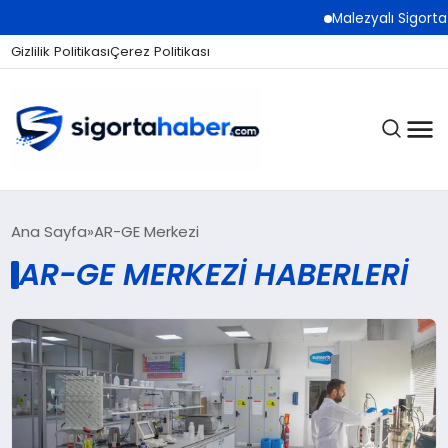
Malezyalı Sigorta Ş
Gizlilik Politikası
Çerez Politikası
SIGORTA
Ana Sayfa
AR-GE Merkezi
AR-GE MERKEZI HABERLERI
BES / HAYAT
EKONOMI