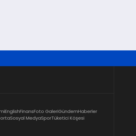
mi
English
Finans
Foto Galeri
Gündem
Haberler
gorta
Sosyal Medya
Spor
Tüketici Köşesi