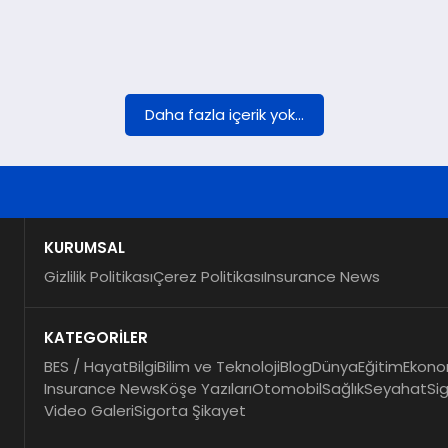
Daha fazla içerik yok...
KURUMSAL
Gizlilik Politikası
Çerez Politikası
Insurance News
KATEGORİLER
BES / Hayat
Bilgi
Bilim ve Teknoloji
Blog
Dünya
Eğitim
Ekono
Insurance News
Köşe Yazıları
Otomobil
Sağlık
Seyahat
Si
Video Galeri
Sigorta Şikayet