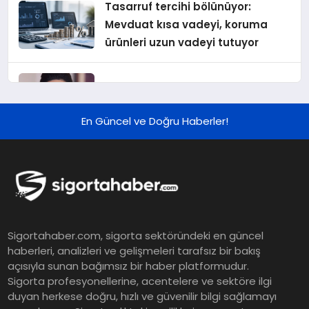
Tasarruf tercihi bölünüyor:
Mevduat kısa vadeyi, koruma
ürünleri uzun vadeyi tutuyor
Şekerbank 2026 İlk Yarı Finansal
Sonuçları
En Güncel ve Doğru Haberler!
ING Türkiye 2026 Yılının İlk
Yarısına İlişkin Konsolide Finansal
Sonuçlarını Açıkladı
EY Küresel Siber Güvenlik
Sigortahaber.com, sigorta sektöründeki en güncel
Araştırması: Yapay Zekâ Destekli
haberleri, analizleri ve gelişmeleri tarafsız bir bakış
Tehditler ve Kurumsal
açısıyla sunan bağımsız bir haber platformudur.
Dayanıklılık
Sigorta profesyonellerine, acentelere ve sektöre ilgi
duyan herkese doğru, hızlı ve güvenilir bilgi sağlamayı
Sigorta Mobil İzmir Bölge