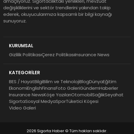
amaçlıyoruz. Sigortacılıktaki yenilikleri, mevzuat
Müdürlüğü Faaliyete Başladı
değişikliklerini ve sektör trendlerini yakından takip
ederek, okuyucularımıza kapsamlı bir bilgi kaynağı
sunuyoruz.
Ser Glass Oto Camları 6. Yaşını
Kutluyor
KURUMSAL
Gizlilik Politikası
Çerez Politikası
Insurance News
Koç Holding 2026 Yılının İlk
Yarısına İlişkin Finansal
KATEGORİLER
Sonuçlarını Açıkladı
BES / Hayat
Bilgi
Bilim ve Teknoloji
Blog
Dünya
Eğitim
Ekonomi
English
Finans
Foto Galeri
Gündem
Haberler
Insurance News
Köşe Yazıları
Otomobil
Sağlık
Seyahat
Sigorta
Sosyal Medya
Spor
Tüketici Köşesi
Video Galeri
2026 Sigorta Haber © Tüm hakları saklıdır.