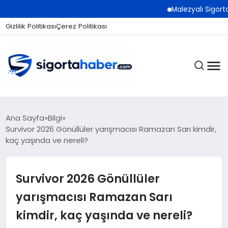
Malezyalı Sigorta Şirketl
Gizlilik Politikası
Çerez Politikası
SIGORTA
Ana Sayfa
Bilgi
Survivor 2026 Gönüllüler yarışmacısı Ramazan Sarı kimdir,
kaç yaşında ve nereli?
BES / HAYAT
Survivor 2026 Gönüllüler
EKONOMI
yarışmacısı Ramazan Sarı
kimdir, kaç yaşında ve nereli?