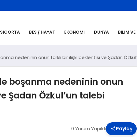
SIGORTA
BES / HAYAT
EKONOMI
DÜNYA
BILIM VE
anma nedeninin onun farklı bir ilişki beklentisi ve Şadan Özkul
 ile boşanma nedeninin onun
i ve Şadan Özkul’un talebi
0 Yorum Yapıldı
Paylaş