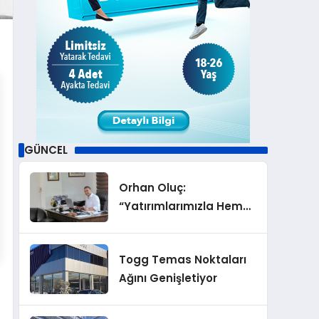
GÜNCEL
Orhan Oluç:
“Yatırımlarımızla Hem
Şirketimizi Hem de
Acentelik Mesleğini
Togg Temas Noktaları
Geliştirmeyi
Ağını Genişletiyor
Hedefliyoruz”