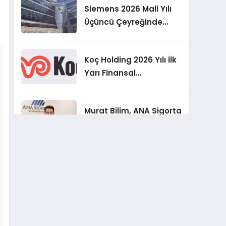
Siemens 2026 Mali Yılı
Üçüncü Çeyreğinde
Rekor Sipariş, Kâr ve
Yükseltilen EPS
Koç Holding 2026 Yılı İlk
Beklentisi
Yarı Finansal
Sonuçlarını Açıkladı
Murat Bilim, ANA Sigorta
Satış Grup Müdürü
Olarak Atandı
Tasarruf tercihi
bölünüyor: Mevduat
kısa vadeyi, koruma
ürünleri uzun vadeyi
Şekerbank 2026 İlk Yarı
tutuyor
Finansal Sonuçları