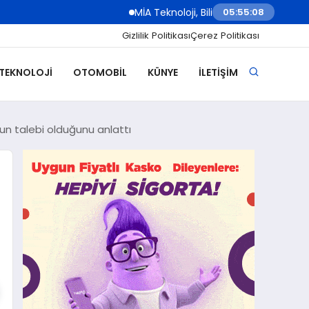
MİA Teknoloji, Bilişim 500 Ödül Töreni’nde İki Kategoride
05:55:10
Gizlilik Politikası
Çerez Politikası
 TEKNOLOJI
OTOMOBIL
KÜNYE
İLETIŞIM
’un talebi olduğunu anlattı