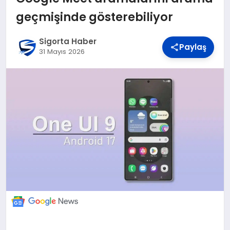
DÜNYA
geçmişinde gösterebiliyor
BILIM VE TEKNOLOJI
Sigorta Haber
Paylaş
31 Mayıs 2026
OTOMOBIL
KÜNYE
İLETIŞIM