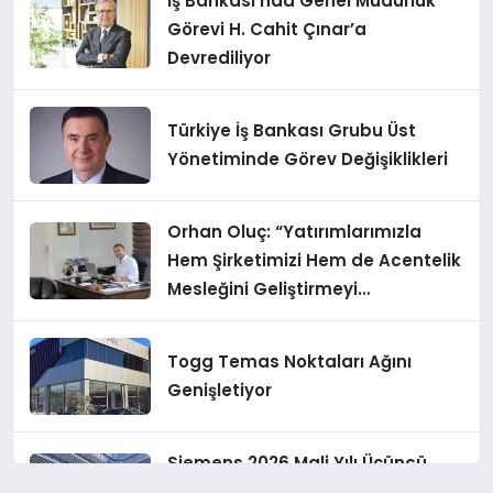
İş Bankası’nda Genel Müdürlük
Görevi H. Cahit Çınar’a
Devrediliyor
Türkiye İş Bankası Grubu Üst
Yönetiminde Görev Değişiklikleri
Orhan Oluç: “Yatırımlarımızla
Hem Şirketimizi Hem de Acentelik
Mesleğini Geliştirmeyi
Hedefliyoruz”
Togg Temas Noktaları Ağını
Genişletiyor
Siemens 2026 Mali Yılı Üçüncü
Çeyreğinde Rekor Sipariş, Kâr ve