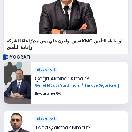
تعيين أولغون علي بيغن مديرًا عامًا لشركة KMC لوساطة التأمين
وإعادة التأمين
BİYOGRAFİ
BİYOGRAFİ
Çağrı Akpınar Kimdir?
Genel Müdür Yardımcısı / Türkiye Sigorta A.Ş.
Biyografiyi Gör
→
BİYOGRAFİ
Taha Çakmak Kimdir?