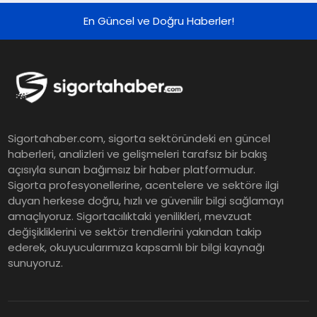
Yükseltilen EPS Beklentisi
En Güncel ve Doğru Haberler!
Koç Holding 2026 Yılı İlk Yarı
Finansal Sonuçlarını Açıkladı
Murat Bilim, ANA Sigorta Satış
Sigortahaber.com, sigorta sektöründeki en güncel
Grup Müdürü Olarak Atandı
haberleri, analizleri ve gelişmeleri tarafsız bir bakış
açısıyla sunan bağımsız bir haber platformudur.
Sigorta profesyonellerine, acentelere ve sektöre ilgi
Tasarruf tercihi bölünüyor:
duyan herkese doğru, hızlı ve güvenilir bilgi sağlamayı
amaçlıyoruz. Sigortacılıktaki yenilikleri, mevzuat
Mevduat kısa vadeyi, koruma
değişikliklerini ve sektör trendlerini yakından takip
ürünleri uzun vadeyi tutuyor
ederek, okuyucularımıza kapsamlı bir bilgi kaynağı
sunuyoruz.
Şekerbank 2026 İlk Yarı Finansal
Sonuçları