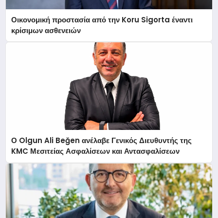
Οικονομική προστασία από την Koru Sigorta έναντι
κρίσιμων ασθενειών
Ο Olgun Ali Beğen ανέλαβε Γενικός Διευθυντής της
KMC Μεσιτείας Ασφαλίσεων και Αντασφαλίσεων