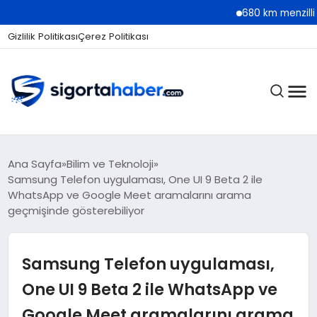
680 km menzilli yeni Hy
Gizlilik Politikası
Çerez Politikası
SIGORTA
Ana Sayfa
Bilim ve Teknoloji
Samsung Telefon uygulaması, One UI 9 Beta 2 ile
WhatsApp ve Google Meet aramalarını arama
geçmişinde gösterebiliyor
BES / HAYAT
Samsung Telefon uygulaması,
EKONOMI
One UI 9 Beta 2 ile WhatsApp ve
Google Meet aramalarını arama