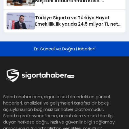
Başkanı Abdurrahman Köse:
“Sigortacılığı toplumun gündemine
taşımalı, sigorta bilincini yeni
Türkiye Sigorta ve Türkiye Hayat
projelerle büyütmeliyiz”
Emeklilik ilk yarıda 24,5 milyar TL net
kâra ulaştı
En Güncel ve Doğru Haberler!
Sigortahaber.com, sigorta sektöründeki en güncel
haberleri, analizleri ve gelişmeleri tarafsız bir bakış
açısıyla sunan bağımsız bir haber platformudur.
Sigorta profesyonellerine, acentelere ve sektöre ilgi
duyan herkese doğru, hızlı ve güvenilir bilgi sağlamayı
amaçlıyoruz. Sigortacılıktaki yenilikleri, mevzuat