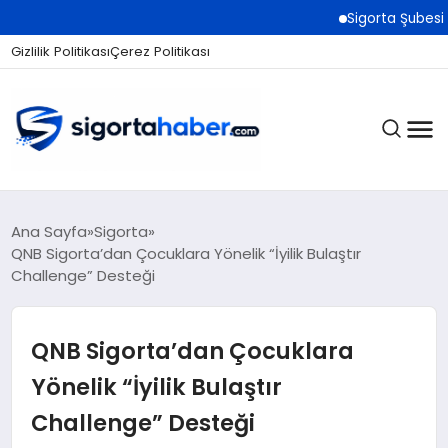
Sigorta Şubesi Nasıl Açıl
Gizlilik Politikası
Çerez Politikası
SIGORTA
Ana Sayfa
Sigorta
QNB Sigorta’dan Çocuklara Yönelik “İyilik Bulaştır
Challenge” Desteği
BES / HAYAT
QNB Sigorta’dan Çocuklara
EKONOMI
Yönelik “İyilik Bulaştır
Challenge” Desteği