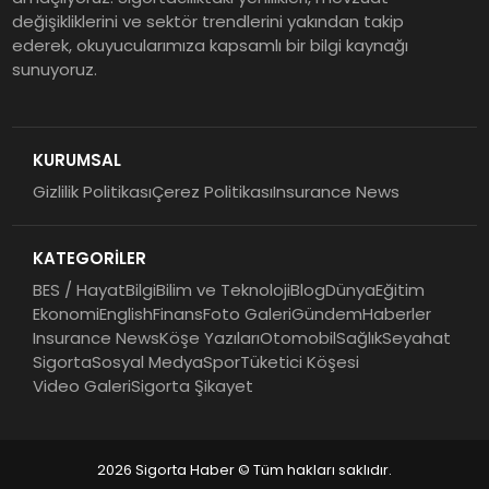
değişikliklerini ve sektör trendlerini yakından takip
ederek, okuyucularımıza kapsamlı bir bilgi kaynağı
sunuyoruz.
KURUMSAL
Gizlilik Politikası
Çerez Politikası
Insurance News
KATEGORİLER
BES / Hayat
Bilgi
Bilim ve Teknoloji
Blog
Dünya
Eğitim
Ekonomi
English
Finans
Foto Galeri
Gündem
Haberler
Insurance News
Köşe Yazıları
Otomobil
Sağlık
Seyahat
Sigorta
Sosyal Medya
Spor
Tüketici Köşesi
Video Galeri
Sigorta Şikayet
2026 Sigorta Haber © Tüm hakları saklıdır.