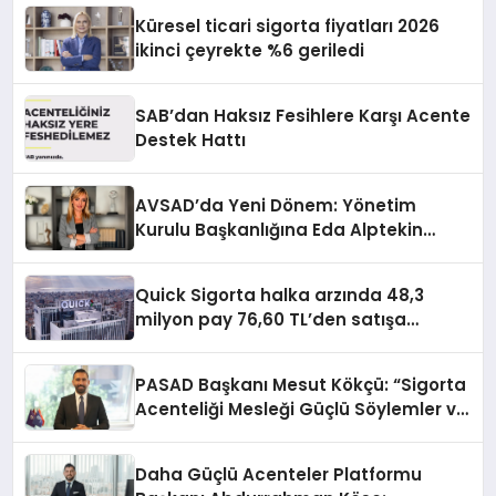
Küresel ticari sigorta fiyatları 2026
ikinci çeyrekte %6 geriledi
SAB’dan Haksız Fesihlere Karşı Acente
Destek Hattı
AVSAD’da Yeni Dönem: Yönetim
Kurulu Başkanlığına Eda Alptekin
Seçildi
Quick Sigorta halka arzında 48,3
milyon pay 76,60 TL’den satışa
sunulacak
PASAD Başkanı Mesut Kökçü: “Sigorta
Acenteliği Mesleği Güçlü Söylemler ve
Somut Projelerle Geleceğe
Taşınmalıdır”
Daha Güçlü Acenteler Platformu