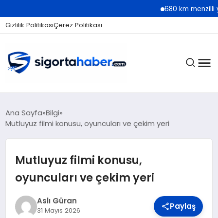
680 km menzilli yeni Hyundai
Gizlilik Politikası
Çerez Politikası
SIGORTA
Ana Sayfa
Bilgi
Mutluyuz filmi konusu, oyuncuları ve çekim yeri
BES / HAYAT
Mutluyuz filmi konusu,
oyuncuları ve çekim yeri
EKONOMI
Aslı Güran
Paylaş
31 Mayıs 2026