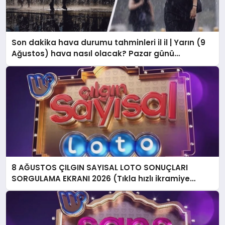
Son dakika hava durumu tahminleri il il | Yarın (9
Ağustos) hava nasıl olacak? Pazar günü
İstanbul’da yağmur var mı? Meteoroloji’den
İstanbul ve birçok ile uyarı!
8 AĞUSTOS ÇILGIN SAYISAL LOTO SONUÇLARI
SORGULAMA EKRANI 2026 (Tıkla hızlı ikramiye
sonucu sorgulama ekranı) || Milli Piyango Online
Çılgın Sayısal Loto sonuçları açıklandı! İşte Sayısal
Loto’da kazanan numaralar listesi…