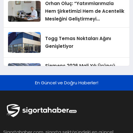
Orhan Oluç: “Yatırımlarımızla
Hem Şirketimizi Hem de Acentelik
Mesleğini Geliştirmeyi
Hedefliyoruz”
Togg Temas Noktaları Ağını
Genişletiyor
Siemens 2026 Mali Yılı Üçüncü
Çeyreğinde Rekor Sipariş, Kâr ve
Yükseltilen EPS Beklentisi
En Güncel ve Doğru Haberler!
Koç Holding 2026 Yılı İlk Yarı
Finansal Sonuçlarını Açıkladı
Murat Bilim, ANA Sigorta Satış
Sigortahaber.com, sigorta sektöründeki en güncel