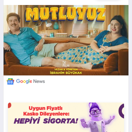
DÜNYA
BILIM VE TEKNOLOJI
OTOMOBIL
KÜNYE
İLETIŞIM