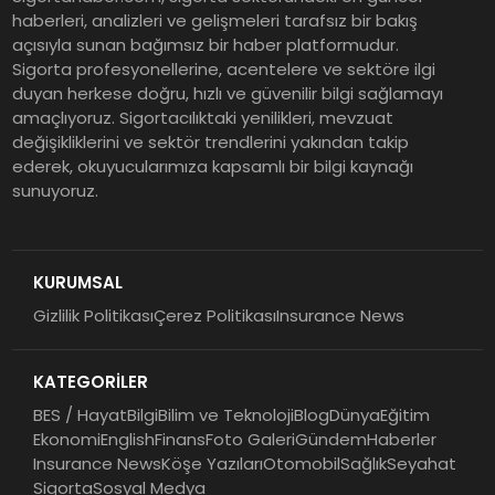
Grup Müdürü Olarak Atandı
haberleri, analizleri ve gelişmeleri tarafsız bir bakış
açısıyla sunan bağımsız bir haber platformudur.
Sigorta profesyonellerine, acentelere ve sektöre ilgi
Tasarruf tercihi bölünüyor:
duyan herkese doğru, hızlı ve güvenilir bilgi sağlamayı
amaçlıyoruz. Sigortacılıktaki yenilikleri, mevzuat
Mevduat kısa vadeyi, koruma
değişikliklerini ve sektör trendlerini yakından takip
ürünleri uzun vadeyi tutuyor
ederek, okuyucularımıza kapsamlı bir bilgi kaynağı
sunuyoruz.
Şekerbank 2026 İlk Yarı Finansal
Sonuçları
KURUMSAL
Gizlilik Politikası
Çerez Politikası
Insurance News
ING Türkiye 2026 Yılının İlk
Yarısına İlişkin Konsolide Finansal
KATEGORİLER
Sonuçlarını Açıkladı
BES / Hayat
Bilgi
Bilim ve Teknoloji
Blog
Dünya
Eğitim
Ekonomi
English
Finans
Foto Galeri
Gündem
Haberler
Insurance News
Köşe Yazıları
Otomobil
Sağlık
Seyahat
Sigorta
Sosyal Medya