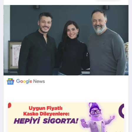
DÜNYA
BILIM VE TEKNOLOJI
OTOMOBIL
KÜNYE
İLETIŞIM