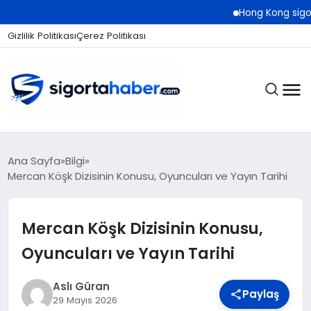
Hong Kong sigorta piyasas
Gizlilik Politikası
Çerez Politikası
SIGORTA
Ana Sayfa
Bilgi
Mercan Köşk Dizisinin Konusu, Oyuncuları ve Yayın Tarihi
BES / HAYAT
Mercan Köşk Dizisinin Konusu,
Oyuncuları ve Yayın Tarihi
EKONOMI
Aslı Güran
Paylaş
29 Mayıs 2026