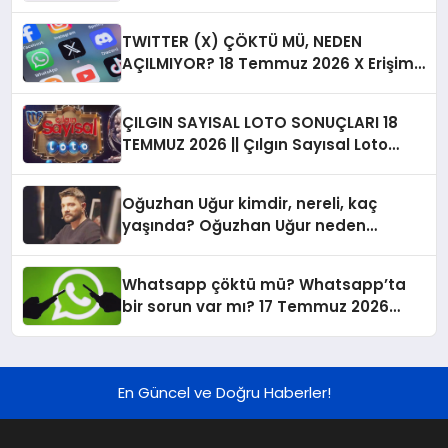
TWITTER (X) ÇÖKTÜ MÜ, NEDEN
AÇILMIYOR? 18 Temmuz 2026 X Erişim
Sorunu ve Canlı Hata Raporları
ÇILGIN SAYISAL LOTO SONUÇLARI 18
TEMMUZ 2026 || Çılgın Sayısal Loto
sonuçları ve şanslı numaralar belli
oldu! İşte kazandıran rakamlar listesi
Oğuzhan Uğur kimdir, nereli, kaç
sorgulama ekranı…
yaşında? Oğuzhan Uğur neden
gözaltına alındı?
Whatsapp çöktü mü? Whatsapp’ta
bir sorun var mı? 17 Temmuz 2026
hata ve çökme raporu verileri…
En Güncel ve Doğru Haberler!